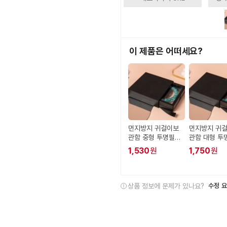
이 제품은 어떠세요?
먼지방지 귀걸이보
먼지방지 귀
관함 중형 투명필름
관함 대형 투
액세서리정리함 거
액세서리정리
1,530
원
1,750
원
치대
치대
상품 정보에 문제가 있나요?
수정 