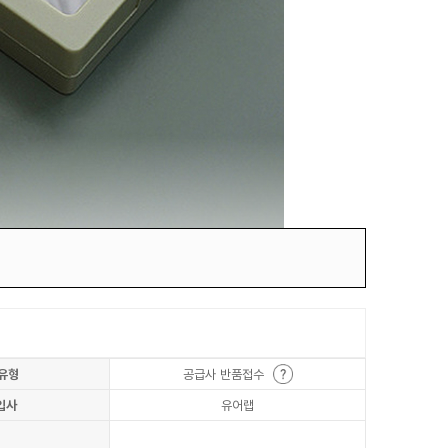
유형
공급사 반품접수
입사
유어랩