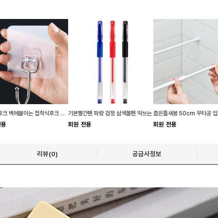
무타공후크 벽에붙이는 접착식후크 욕실용품정리
기본빨간펜 파랑 검정 삼색볼펜 막쓰는
전용
회원 전용
회원 전용
리뷰(0)
공급사정보