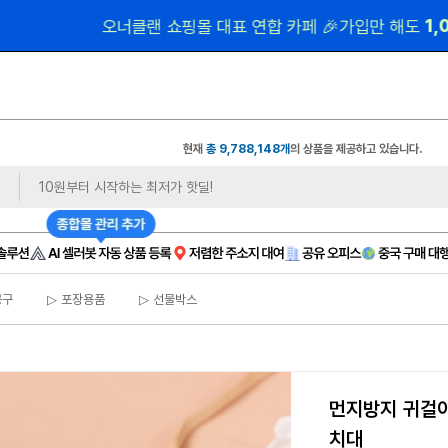
 1,
오너클랜 쇼핑몰 대표 연합 카페 🎉가입만 해도
현재
총 9,788,148개
의 상품을 제공하고 있습니다.
공구
▷ 포장용품
▷ 선물박스
먼지방지 귀걸
치대