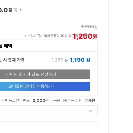
0.0
점
(0)
1,260
원
1,250
원
※ 수량과 관계 없이 주문당 10원 할인 적용 프로모션 중
십 혜택
1,190
1,260
인 시 결제 가격
원
원
나만의 최저가 상품 선점하기
3,000
무제한
원
반품교환비편도
원
묶음배송가능수량