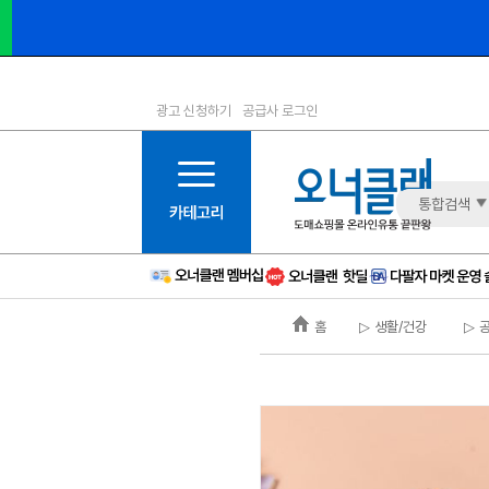
광고 신청하기
공급사 로그인
1등급
11등급
2등급
12등급
3등급
13등급
통합검색
4등급
14등급
5등급
15등급
6등급
16등급
홈
▷ 생활/건강
▷ 
7등급
17등급
8등급
신규
9등급
주의
10등급
BAD