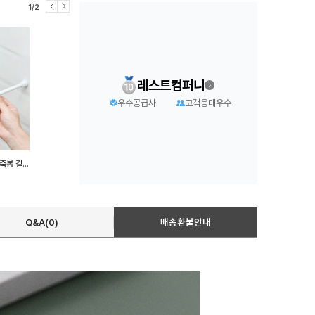
1/2
레스트컴퍼니
우수공급사
고객응대우수
좁은틈새봉 50cm 무타공 압축봉 길이조절
Q&A(0)
배송환불안내