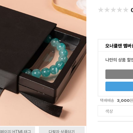
★★★★★
★★★★★
오너클랜 멤버
나만의 상품 할
3,000
택배배송
색상
페이지 HTML태그
다팔자 상품담기