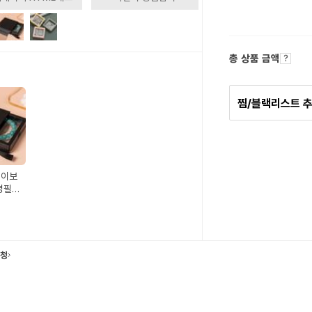
총 상품 금액
찜/블랙리스트 
걸이보
명필름
함 거
요청