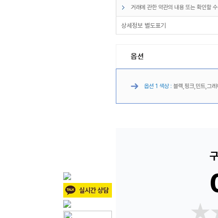
거래에 관한 약관의 내용 또는 확인할 수
상세정보 별도표기
옵션
옵션 1 색상 :
블랙,핑크,민트,그레
구
★
★