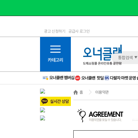
광고 신청하기
공급사 로그인
1등급
11등급
2등급
12등급
3등급
13등급
통합검색
4등급
14등급
5등급
15등급
6등급
16등급
홈
이용약관
7등급
17등급
8등급
신규
9등급
주의
10등급
BAD