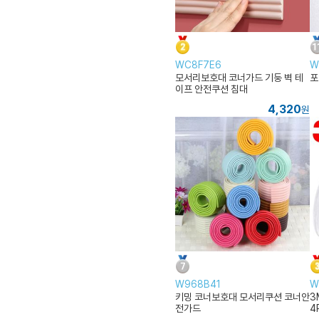
WC8F7E6
W
모서리보호대 코너가드 기둥 벽 테
포
이프 안전쿠션 침대
4,320
원
W968B41
W
키밍 코너보호대 모서리쿠션 코너안
3
전가드
4