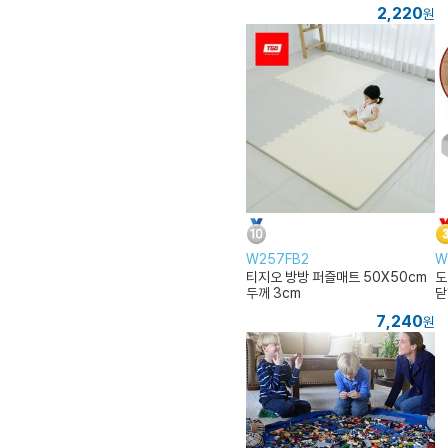
2,220
원
W257FB2
W
티지오 방방 퍼즐매트 50X50cm
도
두께 3cm
닫
7,240
원