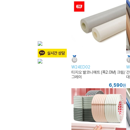
W24ED02
W
티지오 발코니매트 (폭2.0M) 크림/
간
그레이
대
6,590
원