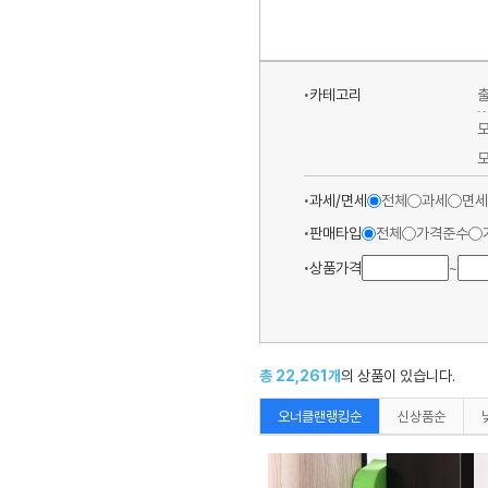
카테고리
과세/면세
전체
과세
면세
판매타입
전체
가격준수
상품가격
~
총
22,261
개
의 상품이 있습니다.
오너클랜랭킹순
신상품순