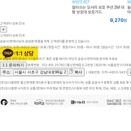
W8FE4EF
W
잘라쓰는 모서리 보호 쿠션 2M 대
놀
형 보호대 보호가드
아
9,270
원