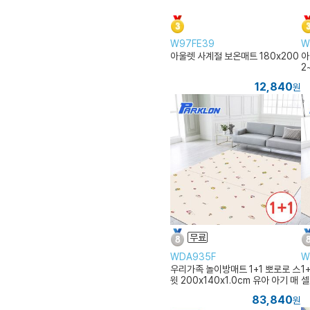
W97FE39
W
아울렛 사계절 보온매트 180x200
아
2
12,840
원
WDA935F
W
우리가족 놀이방매트 1+1 뽀로로 스
1
윗 200x140x1.0cm 유아 아기 매
셀
트 베란다 복도
2
83,840
원