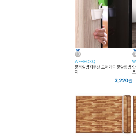
WFHEGXQ
W
문끼임방지쿠션 도어가드 문닫힘방
안
지
트
3,220
원