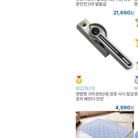
문안전고리 말발굽
향
치
21,690
원
W221EC8
W
양방향 크리센트(대) 창문 샤시 잠금
휴
장치 베란다 안전
4,990
원