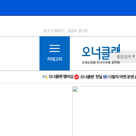
광고 신청하기
공급사 로그인
1등급
11등급
2등급
12등급
3등급
13등급
통합검색
4등급
14등급
5등급
15등급
6등급
16등급
7등급
17등급
8등급
신규
9등급
주의
10등급
BAD