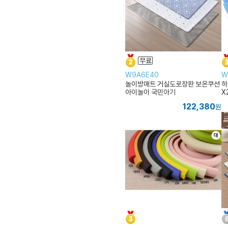
W9A6E40
W
놀이방매트 거실도로장판 보온쿠션
하
아이놀이 국민아기
X
122,380
원