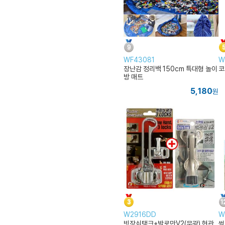
WF43081
W
장난감 정리백 150cm 특대형 놀이
코
방 매트
5,180
원
W2916DD
W
빗장쇠탱크+발로만V2(무광) 현관
썸