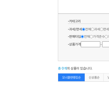
카테고리
과세/면세
전체
과세
면세
판매타입
전체
가격준수
상품가격
~
총
0
개
의 상품이 있습니다.
오너클랜랭킹순
신상품순