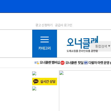
광고 신청하기
공급사 로그인
1등급
11등급
2등급
12등급
3등급
13등급
통합검색
4등급
14등급
5등급
15등급
6등급
16등급
7등급
17등급
8등급
신규
9등급
주의
10등급
BAD