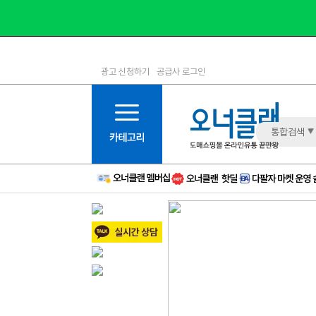
광고 신청하기
공급사 로그인
1등급
11등급
2등급
12등급
3등급
13등급
통합검색
4등급
14등급
5등급
15등급
6등급
16등급
7등급
17등급
8등급
신규
9등급
주의
10등급
BAD