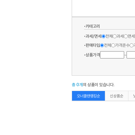
카테고리
과세/면세
전체
과세
면세
판매타입
전체
가격준수
상품가격
~
총
0
개
의 상품이 있습니다.
오너클랜랭킹순
신상품순