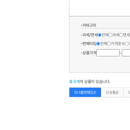
카테고리
과세/면세
전체
과세
면세
판매타입
전체
가격준수
상품가격
~
총
0
개
의 상품이 있습니다.
오너클랜랭킹순
신상품순