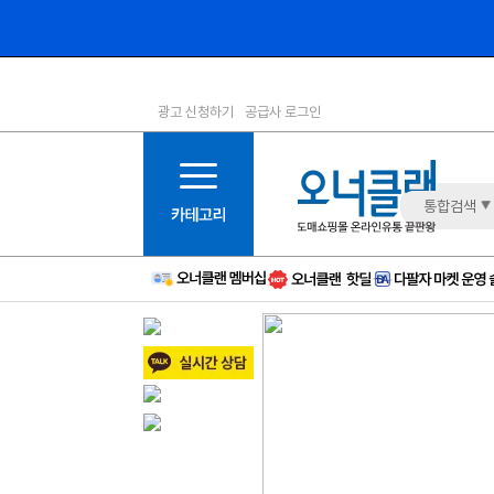
광고 신청하기
공급사 로그인
1등급
11등급
2등급
12등급
3등급
13등급
통합검색
4등급
14등급
5등급
15등급
6등급
16등급
7등급
17등급
8등급
신규
9등급
주의
10등급
BAD