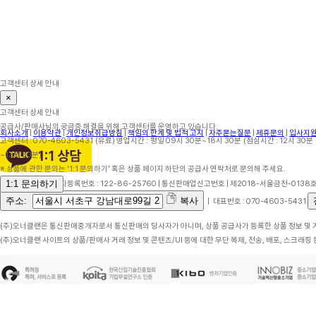
흑채 에어펌프 헤어라인 분사기 파
간
우더 분무기 펌프
각
9,480
원
WFILITC
W
쿨샵 충전식 매직 헤어브러시 휴대
할
무선 빗 헤어고데기
타
24,610
원