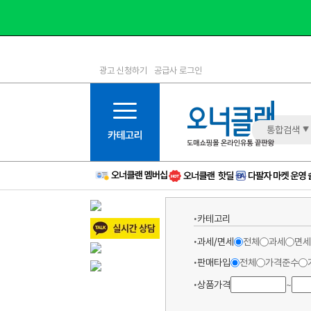
광고 신청하기
공급사 로그인
1등급
11등급
2등급
12등급
3등급
13등급
통합검색
4등급
14등급
5등급
15등급
6등급
16등급
7등급
17등급
카테고리
8등급
신규
9등급
주의
10등급
BAD
과세/면세
전체
과세
면세
판매타입
전체
가격준수