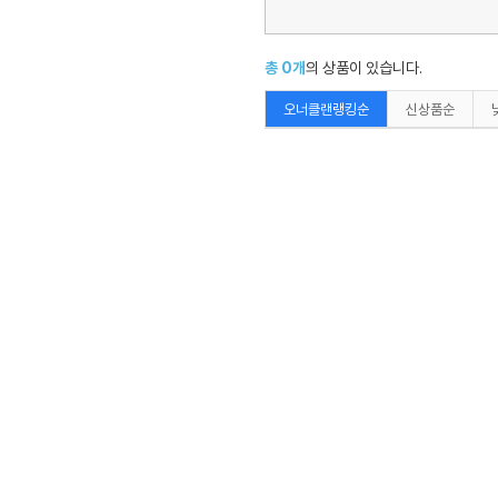
상품가격
~
총
75,492
개
의 상품이 있습니다.
오너클랜랭킹순
신상품순
WC943A2
W