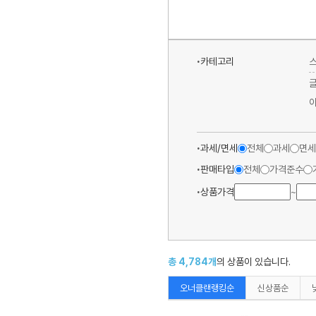
카테고리
과세/면세
전체
과세
면세
판매타입
전체
가격준수
상품가격
~
총
4,784
개
의 상품이 있습니다.
오너클랜랭킹순
신상품순