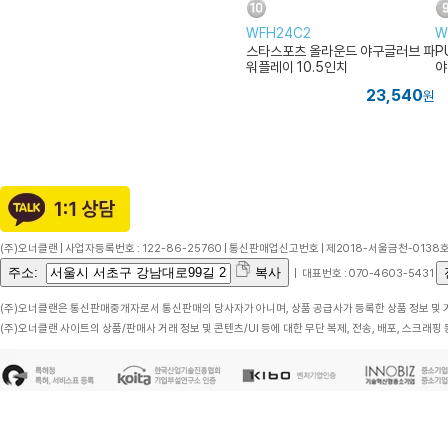
WFH24C2
W
스타스포츠 올라운드 야구글러브 파
P
워플레이 10.5인치
야
23,540
원