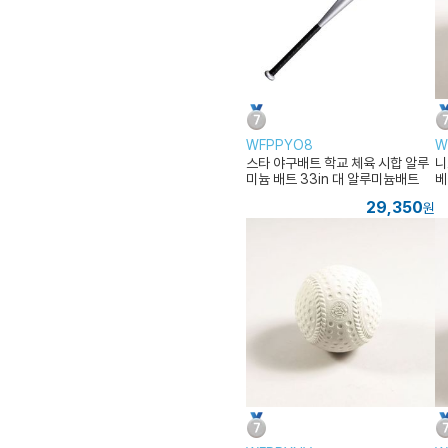
WFPPYO8
W
스타 야구배트 학교 체육 시합 알루
니
미늄 배트 33in 대 알루미늄배트
베
29,350
원