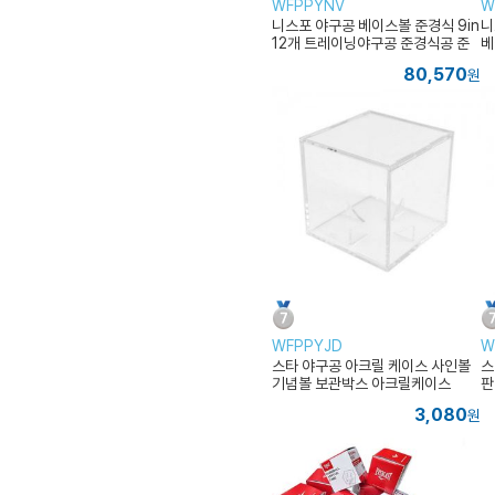
WFPPYNV
W
니스포 야구공 베이스볼 준경식 9in
니
12개 트레이닝야구공 준경식공 준
베
경식볼
80,570
원
WFPPYJD
W
스타 야구공 아크릴 케이스 사인볼
스
기념볼 보관박스 아크릴케이스
판
3,080
원