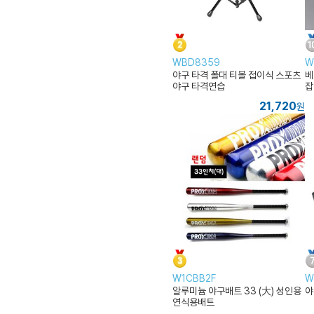
WBD8359
W
야구 타격 폴대 티볼 접이식 스포츠
베
야구 타격연습
잡
21,720
원
W1CBB2F
W
알루미늄 야구배트 33 (大) 성인용
야
연식용배트