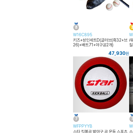
W16C895
W
키즈+성인세트D(글러브(흑32+브
i
26)+배트71+야구공2개)
질
47,930
원
WFPPYYB
W
스타 킥볼공 발야구 공 운동 스포츠
스