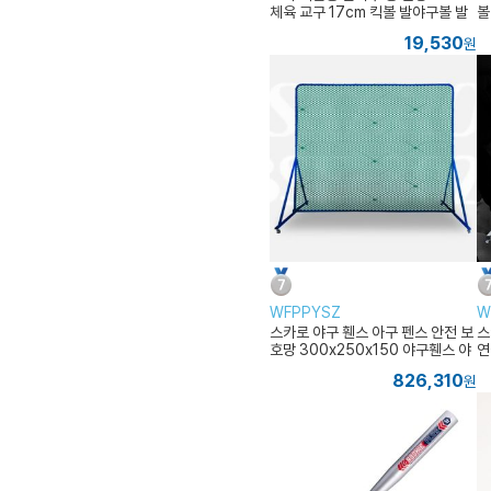
체육 교구 17cm 킥볼 발야구볼 발
볼
야구공
19,530
원
WFPPYSZ
W
스카로 야구 휀스 아구 펜스 안전 보
스
호망 300x250x150 야구휀스 야
연
구펜스
망
826,310
원