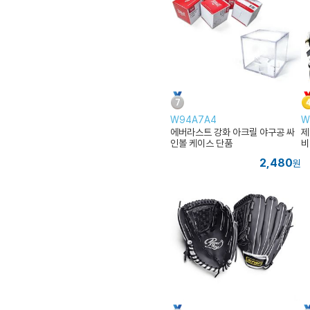
W94A7A4
W
에버라스트 강화 아크릴 야구공 싸
제
인볼 케이스 단품
비
2,480
원