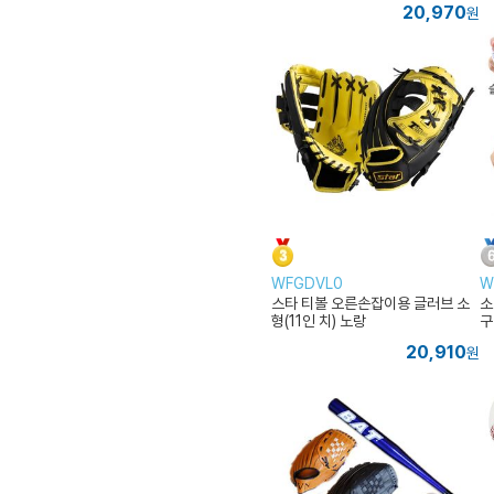
20,970
원
WFGDVL0
W
스타 티볼 오른손잡이용 글러브 소
소
형(11인 치) 노랑
구
20,910
원