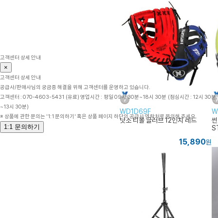
WD1D69F
W
낫소 티볼 글러브 12인치 레드
썬
S
15,890
원