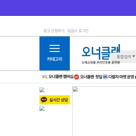
광고 신청하기
공급사 로그인
1등급
11등급
2등급
12등급
3등급
13등급
통합검색
4등급
14등급
5등급
15등급
6등급
16등급
7등급
17등급
8등급
신규
9등급
주의
10등급
BAD