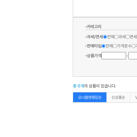
카테고리
과세/면세
전체
과세
면세
판매타입
전체
가격준수
상품가격
~
총
0
개
의 상품이 있습니다.
오너클랜랭킹순
신상품순