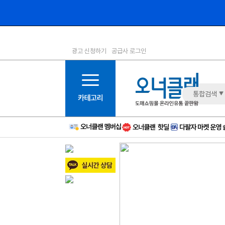
광고 신청하기
공급사 로그인
1등급
11등급
2등급
12등급
3등급
13등급
통합검색
4등급
14등급
5등급
15등급
6등급
16등급
7등급
17등급
8등급
신규
9등급
주의
10등급
BAD