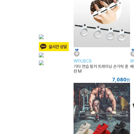
WFIUBC8
W
기타 연습 핑거 트레이닝 손가락 훈
배
련 M
7,080
원