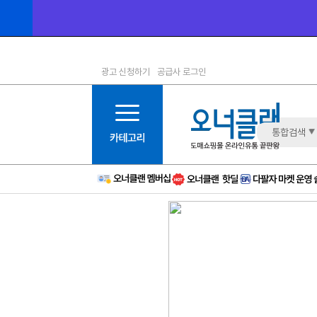
광고 신청하기
공급사 로그인
1등급
11등급
2등급
12등급
3등급
13등급
통합검색
4등급
14등급
5등급
15등급
6등급
16등급
7등급
17등급
8등급
신규
9등급
주의
10등급
BAD