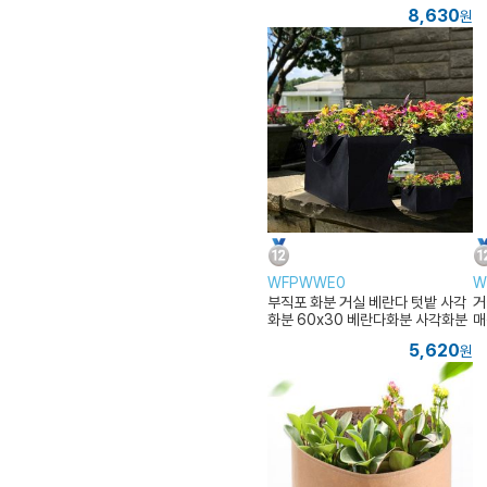
8,630
원
WFPWWE0
W
부직포 화분 거실 베란다 텃밭 사각
거
화분 60x30 베란다화분 사각화분
매
5,620
원