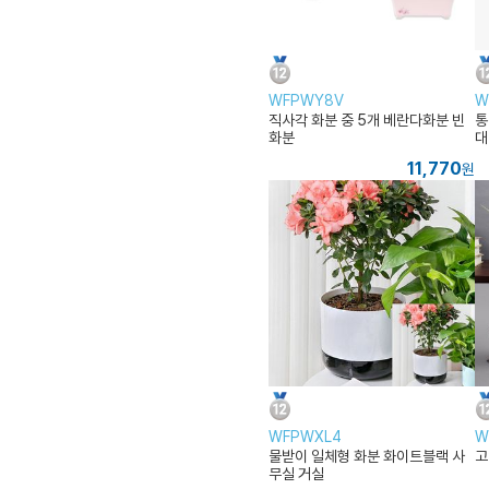
WFPWY8V
W
직사각 화분 중 5개 베란다화분 빈
통
화분
대
침
11,770
원
WFPWXL4
W
물받이 일체형 화분 화이트블랙 사
고
무실 거실