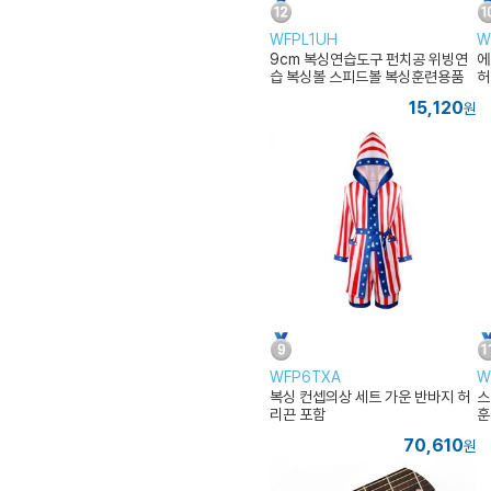
WFPL1UH
W
9cm 복싱연습도구 펀치공 위빙연
에
습 복싱볼 스피드볼 복싱훈련용품
허
헬
15,120
원
WFP6TXA
W
복싱 컨셉의상 세트 가운 반바지 허
스
리끈 포함
훈
허
70,610
원