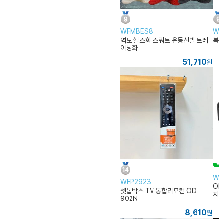
WFMBES8
W
역도 헬스화 스쿼트 운동신발 트레
복
이닝화
51,710
원
W
WFP2923
O
셋톱박스 TV 통합리모컨 OD
지
902N
8,610
원