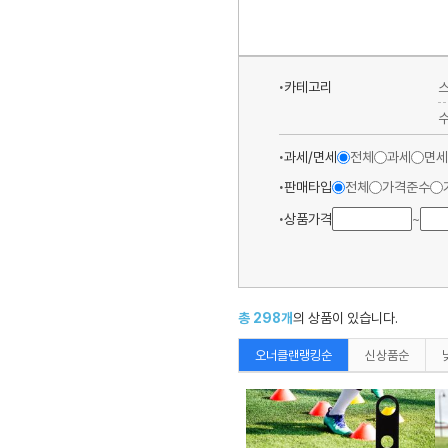
카테고리
과세/면세
전체
과세
면세
판매타입
전체
가격준수
상품가격
~
총
298
개
의 상품이 있습니다.
오너클랜랭킹순
신상품순