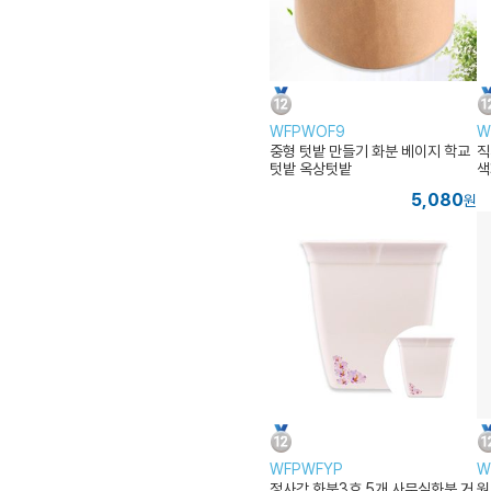
WFPWOF9
W
중형 텃밭 만들기 화분 베이지 학교
직
텃밭 옥상텃밭
색
5,080
원
WFPWFYP
W
정사각 화분3호 5개 사무실화분 거
원