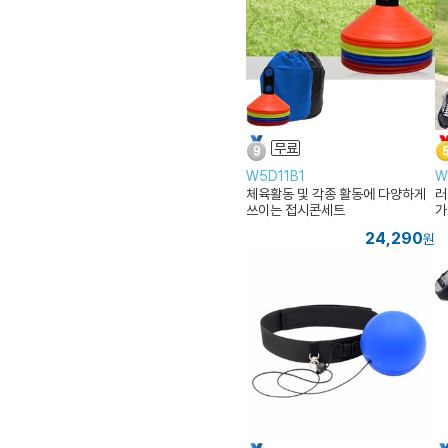
W5D11B1
W
체육활동 및 각종 활동에 다양하게
러
쓰이는 접시콘세트
가
24,290
원