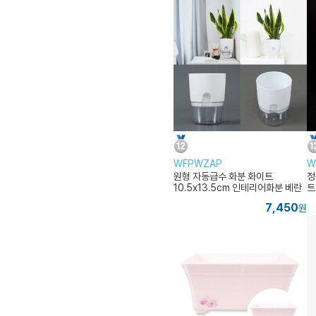
WFPWZAP
W
원형 자동급수 화분 화이트
정
10.5x13.5cm 인테리어화분 베란
트
다텃밭
7,450
원