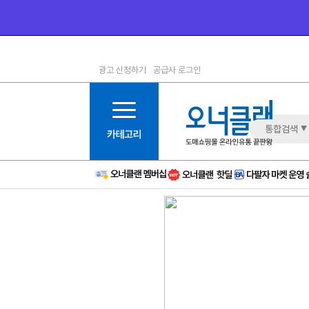
광고 신청하기
공급사 로그인
1등급
11등급
2등급
12등급
3등급
13등급
통합검색
4등급
14등급
5등급
15등급
6등급
16등급
7등급
17등급
8등급
신규
9등급
주의
10등급
BAD