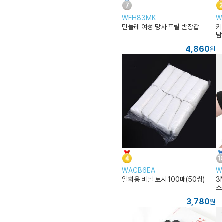
WFH83MK
W
민들레 여성 망사 프릴 반장갑
키
남
4,860
원
WACB6EA
W
일회용 비닐 토시 100매(50쌍)
3
스
3,780
원