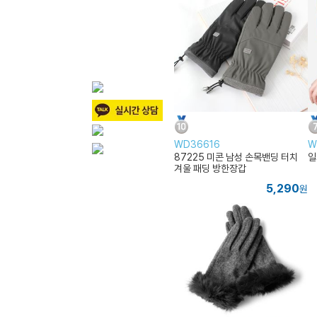
WD36616
W
87225 미콘 남성 손목밴딩 터치
일
겨울 패딩 방한장갑
5,290
원