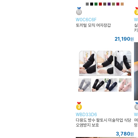
W0C6C6F
W
토끼털 모직 여자장갑
실
키
21,190
원
WBD33D6
W
다용도 방수 팔토시 미술작업 식당
여
오염방지 보호
밍
3,780
원