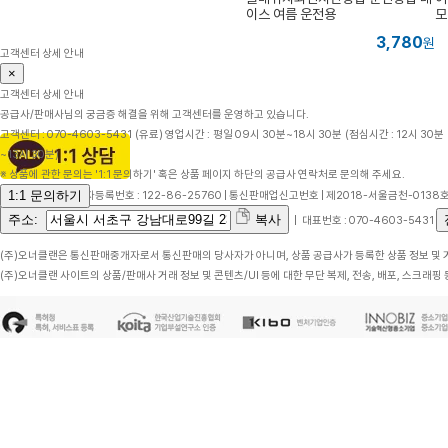
이스 여름 운전용
모
3,780
원