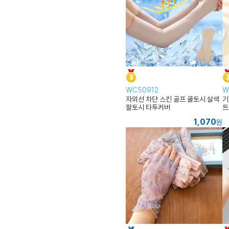
WC50912
W
자외선 차단 스킨 골프 쿨토시 살색
기
팔토시 타투커버
트
1,070
원