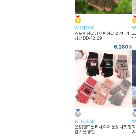
WB0FD59
W
스포츠 장갑 남자 반장갑 밀리터리
고
장갑 DD-12129
닥
6,280
원
WFGDEAR
W
은창)핸드폰 터치 디어 눈꽃 니트 장
작
갑 겨울 방한
시