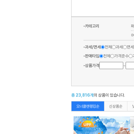
카테고리
과세/면세
전체
과세
면세
판매타입
전체
가격준수
상품가격
~
총
23,816
개
의 상품이 있습니다.
오너클랜랭킹순
신상품순