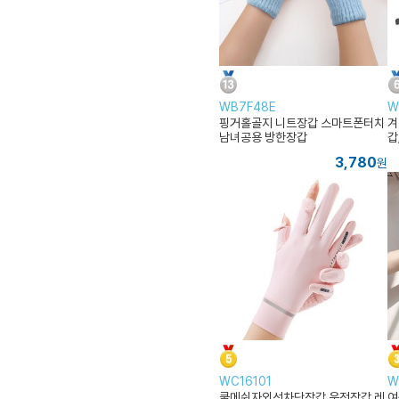
WB7F48E
W
핑거홀골지 니트장갑 스마트폰터치
겨
남녀공용 방한장갑
갑
3,780
원
WC16101
W
쿨메쉬자외선차단장갑 운전장갑 레
여