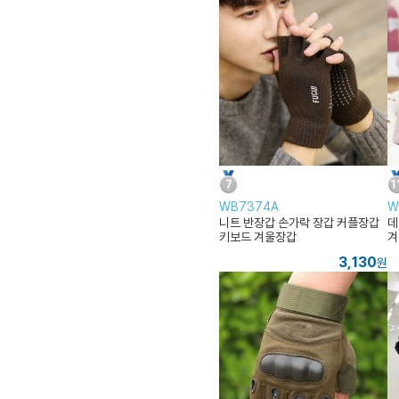
WB7374A
W
니트 반장갑 손가락 장갑 커플장갑
데
키보드 겨울장갑
겨
3,130
원