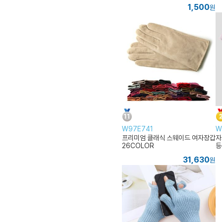
1,500
원
W97E741
W
프리미엄 클래식 스웨이드 여자장갑
자
26COLOR
등
31,630
원