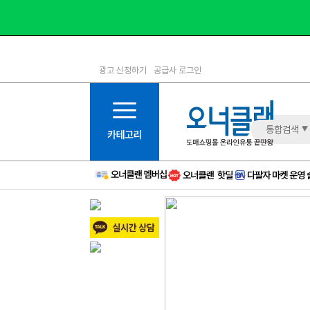
광고 신청하기
공급사 로그인
1등급
11등급
2등급
12등급
3등급
13등급
통합검색
4등급
14등급
5등급
15등급
6등급
16등급
7등급
17등급
8등급
신규
9등급
주의
10등급
BAD