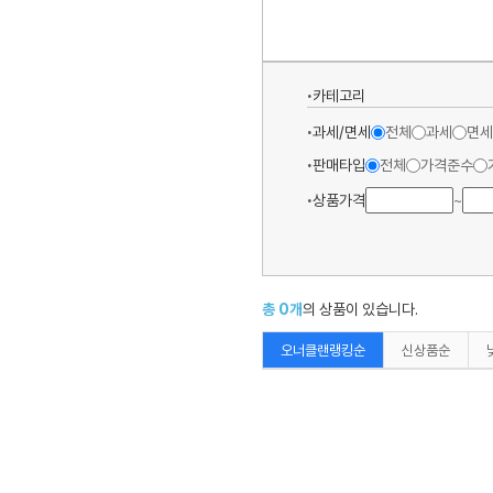
카테고리
과세/면세
전체
과세
면세
판매타입
전체
가격준수
상품가격
~
총
0
개
의 상품이 있습니다.
오너클랜랭킹순
신상품순