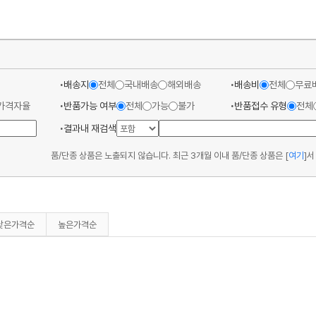
배송지
전체
국내배송
해외배송
배송비
전체
무료
가격자율
반품가능 여부
전체
가능
불가
반품접수 유형
전체
결과내 재검색
품/단종 상품은 노출되지 않습니다. 최근 3개월 이내 품/단종 상품은
[
여기
]
서
낮은가격순
높은가격순