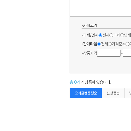
카테고리
과세/면세
전체
과세
면세
판매타입
전체
가격준수
상품가격
~
총
0
개
의 상품이 있습니다.
오너클랜랭킹순
신상품순