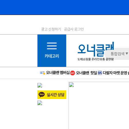
광고 신청하기
공급사 로그인
1등급
11등급
2등급
12등급
3등급
13등급
통합검색
4등급
14등급
5등급
15등급
6등급
16등급
7등급
17등급
8등급
신규
9등급
주의
10등급
BAD