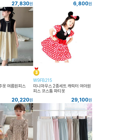
27,830
6,800
원
원
W9FB215
주옷 여름원피스
미니마우스 2종세트 캐릭터 여아원
피스 코스튬 파티옷
20,220
29,100
원
원