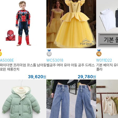
A500BE
WC53018
W011D22
파이더맨 프리미엄 코스튬 남아동
벨공주 여아 유아 아동 공주 드레스
기본 베이직 유
로윈 재롱잔치
폴라
39,620
29,780
원
원