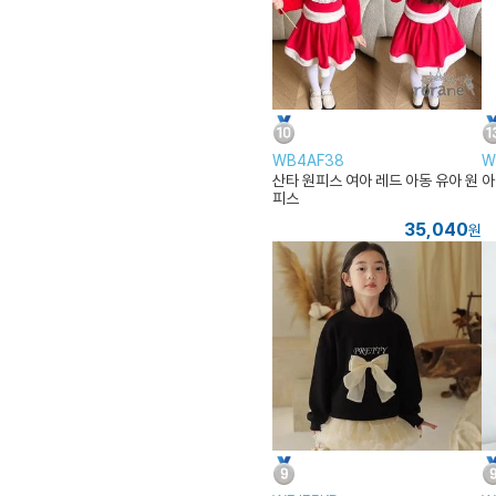
WB4AF38
W
산타 원피스 여아 레드 아동 유아 원
아
피스
35,040
원