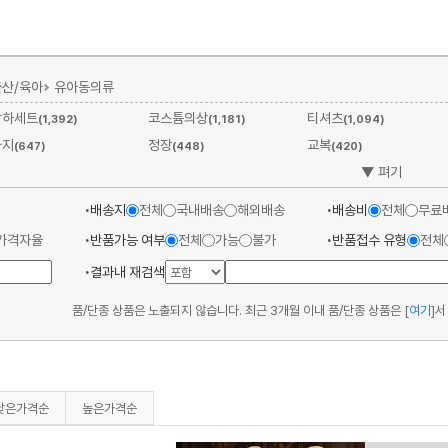
출산/육아
유아동의류
상하세트
코스튬의상
티셔츠
(1,392)
(1,181)
(1,094)
바지
정장
교복
(647)
(448)
(420)
▼ 펴기
배송지
전체
국내배송
해외배송
배송비
전체
무료
가격자율
반품가능 여부
전체
가능
불가
반품접수 유형
전체
결과내 재검색
품/단종 상품은 노출되지 않습니다. 최근 3개월 이내 품/단종 상품은
[
여기
]
서
낮은가격순
높은가격순