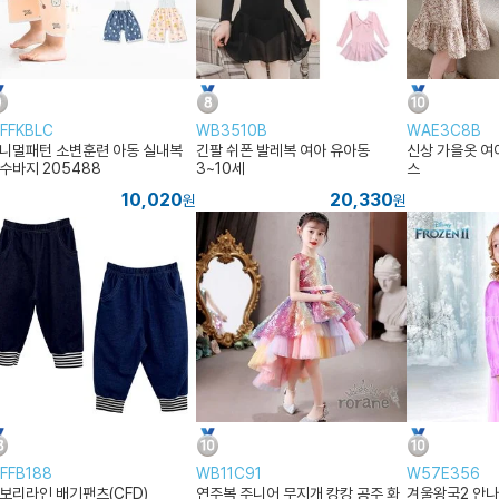
FFKBLC
WB3510B
WAE3C8B
니멀패턴 소변훈련 아동 실내복
긴팔 쉬폰 발레복 여아 유아동
신상 가을옷 여
수바지 205488
3~10세
스
10,020
20,330
원
원
FFB188
WB11C91
W57E356
보리라인 배기팬츠(CFD)
연주복 주니어 무지개 캉캉 공주 화
겨울왕국2 안나