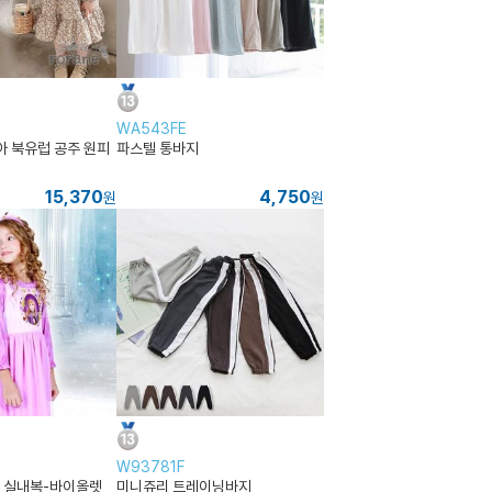
WA543FE
아 북유럽 공주 원피
파스텔 통바지
15,370
4,750
원
원
W93781F
 실내복-바이올렛
미니쥬리 트레이닝바지