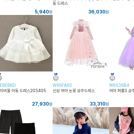
동 드레스
5,940
36,030
원
원
EBEBBD
W96FA60
W8536B4
이비돌 아동 드레스203405
신상 여아 눈꽃 공주드레스
여아 퍼플3 공
27,930
33,310
원
원