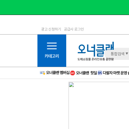
광고 신청하기
공급사 로그인
1등급
11등급
2등급
12등급
3등급
13등급
통합검색
4등급
14등급
5등급
15등급
6등급
16등급
7등급
17등급
8등급
신규
9등급
주의
10등급
BAD