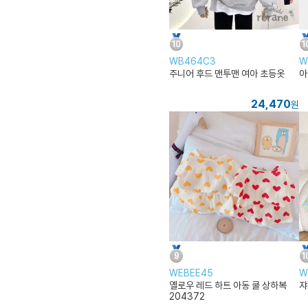
WB464C3
W
주니어 후드 맨투맨 여아 초등옷
아
24,470
원
WEBEE45
W
옐로우 레드 하트 아동 쿨 상하복
쟈
204372