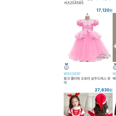
셔츠204585
17,120
원
W85369F
W
핑크 플라워 오로라 공주드레스 유
베
아
27,830
원