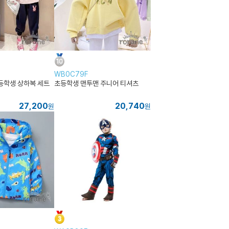
WB0C79F
등학생 상하복 세트
초등학생 맨투맨 주니어 티셔츠
27,200
20,740
원
원