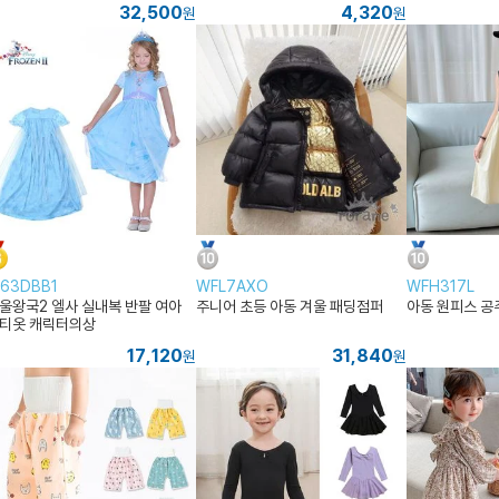
32,500
4,320
원
원
63DBB1
WFL7AXO
WFH317L
울왕국2 엘사 실내복 반팔 여아
주니어 초등 아동 겨울 패딩점퍼
아동 원피스 공
티옷 캐릭터의상
17,120
31,840
원
원