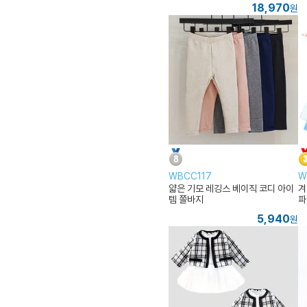
18,970
원
WBCC117
W
얇은 기모 레깅스 베이직 코디 아이
겨
템 쫄바지
파
5,940
원