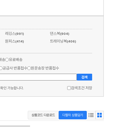
레깅스
댄스복
(991)
(904)
원피스
트레이닝복
(414)
(406)
배송
유료배송
공급사 반품접수
원운송장 반품접수
검색
검색조건 저장
 확인 가능합니다.