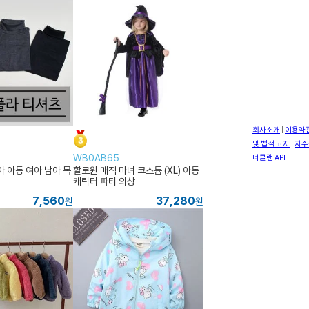
WB0AB65
아 아동 여아 남아 목
할로윈 매직 마녀 코스튬 (XL) 아동
캐릭터 파티 의상
7,560
37,280
원
원