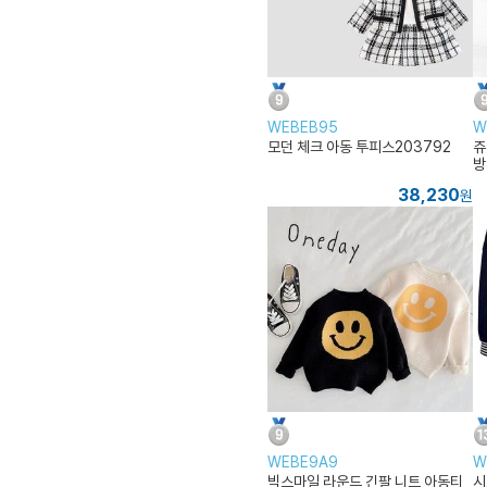
WEBEB95
W
모던 체크 아동 투피스203792
쥬
방
38,230
원
WEBE9A9
W
빅스마일 라운드 긴팔 니트 아동티
시