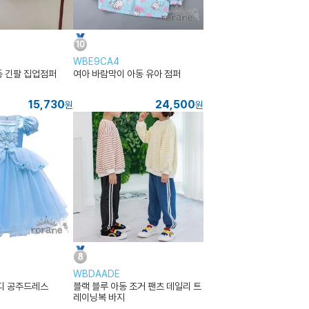
WBE9CA4
 긴팔 집업점퍼
여아 바람막이 아동 유아 점퍼
15,730
24,500
원
원
WBDAADE
디 공주드레스
블랙 블루 아동 조거 팬츠 데일리 트
레이닝복 바지