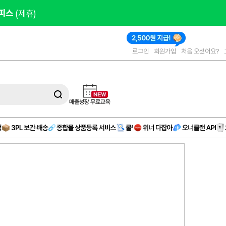
00원 
제공
로그인
회원가입
처음 오셨어요?