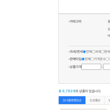
카테고리
과세/면세
전체
과세
면세
판매타입
전체
가격준수
상품가격
~
총
9,792
개
의 상품이 있습니다.
오너클랜랭킹순
신상품순