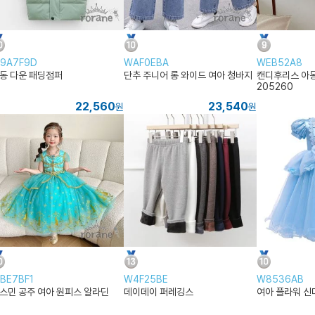
9A7F9D
WAF0EBA
WEB52A8
동 다운 패딩점퍼
단추 주니어 롱 와이드 여아 청바지
캔디후리스 아동
205260
22,560
23,540
원
원
BE7BF1
W4F25BE
W8536AB
스민 공주 여아 원피스 알라딘
데이데이 퍼레깅스
여아 플라워 신