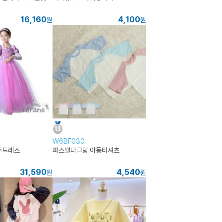
16,160
4,100
원
원
W6BF030
주드레스
파스텔나그랑 아동티셔츠
31,590
4,540
원
원