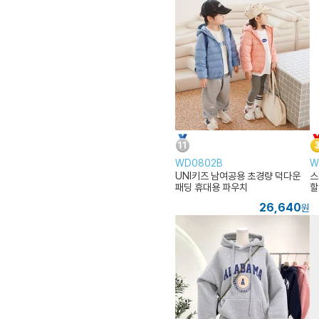
WD0802B
W
UNI키즈 남여공용 초경량 덕다운
스
패딩 휴대용 파우치
할
26,640
원