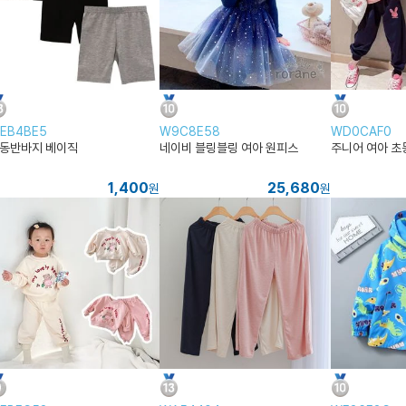
EB4BE5
W9C8E58
WD0CAF0
동반바지 베이직
네이비 블링블링 여아 원피스
주니어 여아 초
1,400
25,680
원
원