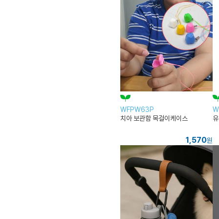
WFPW63P
W
치아 보관함 목걸이케이스
유
1,570
원