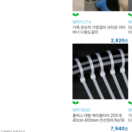
WFPVJT4
W
가죽 유모차 가방걸이 브라운 카라
5
비너 다용도걸이
아
2,820
원
WFPVE6F
W
홀덱스 대형 케이블타이 200개
가
40cm 400mm 전선정리 No18
다
7,940
원