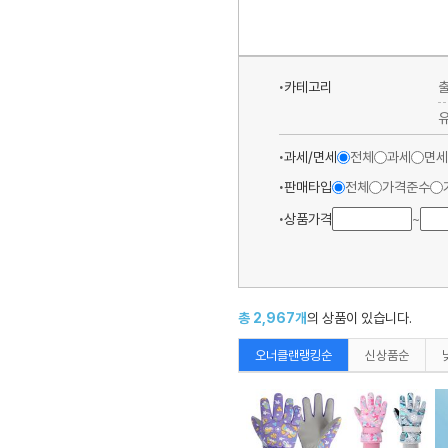
카테고리
과세/면세
전체
과세
면세
판매타입
전체
가격준수
상품가격
~
총
2,967
개
의 상품이 있습니다.
오너클랜랭킹순
신상품순