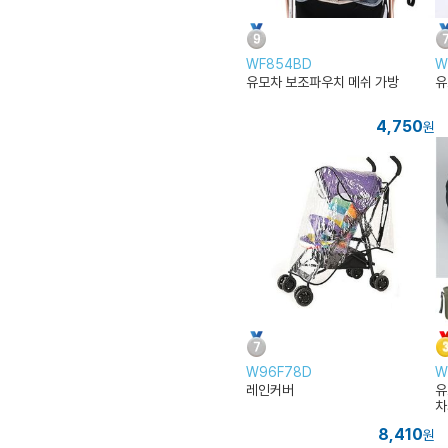
WF854BD
W
유모차 보조파우치 메쉬 가방
유
4,750
원
W96F78D
W
레인커버
유
차
8,410
원