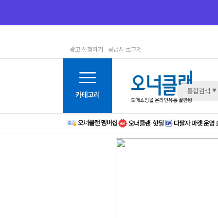
광고 신청하기
공급사 로그인
1등급
11등급
2등급
12등급
3등급
13등급
통합검색
4등급
14등급
5등급
15등급
6등급
16등급
7등급
17등급
8등급
신규
9등급
주의
10등급
BAD