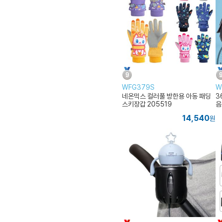
WFG379S
W
네온믹스 컬러풀 방한용 아동 패딩
3
스키장갑 205519
음
14,540
원