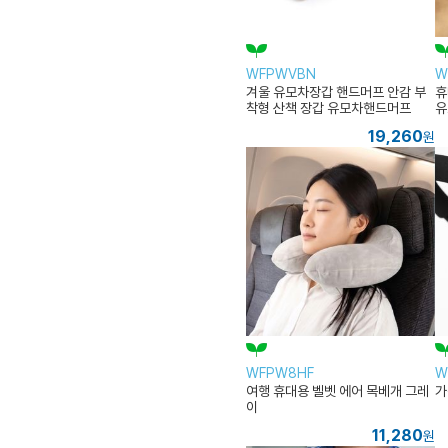
WFPWVBN
W
겨울 유모차장갑 핸드머프 안감 부
휴
착형 산책 장갑 유모차핸드머프
유
19,260
원
WFPW8HF
W
여행 휴대용 벨벳 에어 목베개 그레
가
이
11,280
원