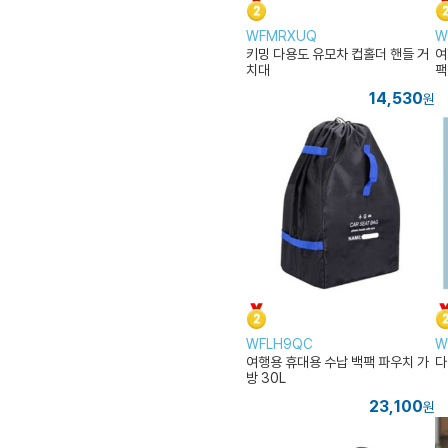
WFMRXUQ
W
키밍 다용도 유모차 컵홀더 핸들 거
여
치대
팩
14,530
원
WFLH9QC
W
여행용 휴대용 수납 백팩 파우치 가
다
방 30L
23,100
원