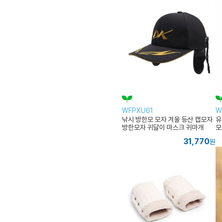
WFPXU61
W
낚시 방한모 모자 겨울 등산 캡모자
유
방한모자 귀달이 마스크 귀마개
모
31,770
원