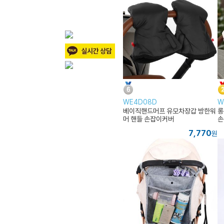
WE4D08D
W
베이직핸드머프 유모차장갑 방한워
롱
머 핸들 손잡이커버
손
7,770
원