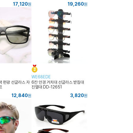
17,120
19,260
원
원
WE68EDE
색 편광 선글라스 자
6칸 안경 거치대 선글라스 받침대
프
진열대 DD-12651
12,840
3,820
원
원