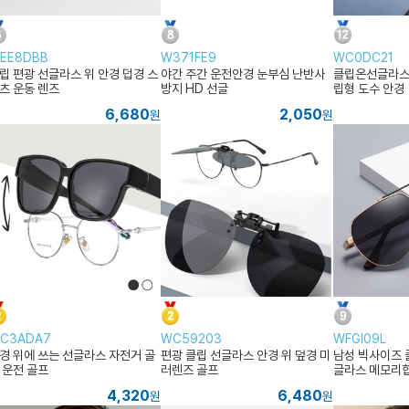
EE8DBB
W371FE9
WC0DC21
립 편광 선글라스 위 안경 덥경 스
야간 주간 운전안경 눈부심 난반사
클립온선글라스
츠 운동 렌즈
방지 HD 선글
립형 도수 안경
6,680
2,050
원
원
C3ADA7
WC59203
WFGI09L
경 위에 쓰는 선글라스 자전거 골
편광 클립 선글라스 안경 위 덮경 미
남성 빅사이즈 
 운전 골프
러렌즈 골프
글라스 메모리
4,320
6,480
원
원