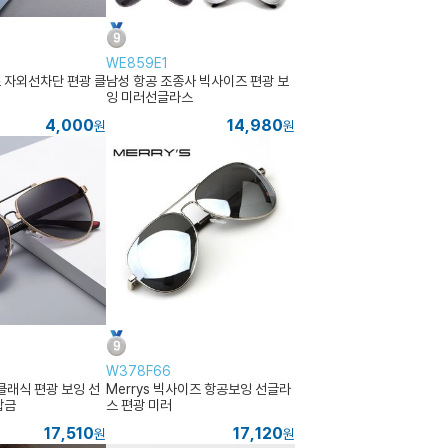
WE859E1
 자외선차단 편광 클
남성 항공 조종사 빅사이즈 편광 보
잉 미러선글라스
4,000
14,980
원
원
W378F66
클래식 편광 보잉 선
Merrys 빅사이즈 항공보잉 선글라
합금
스 편광 미러
17,510
17,120
원
원