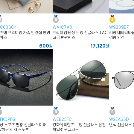
C633C4
WA1C7A0
W9309E7
즈템 프리미엄 가죽 안경집 안경
프리미엄 남성 보잉 선글라스 TAC
키밍 베타티타늄
이스
고급 편광렌즈
경량 안경
600
17,120
원
원
FKDPFG
WEB25FC
W2EA65D
성 스포츠 편광 선글라스 미러
강화유리렌즈 보잉 선글라스 탑건
변색 선글라스
V차단 레져 스포츠
파일럿 썬그라스