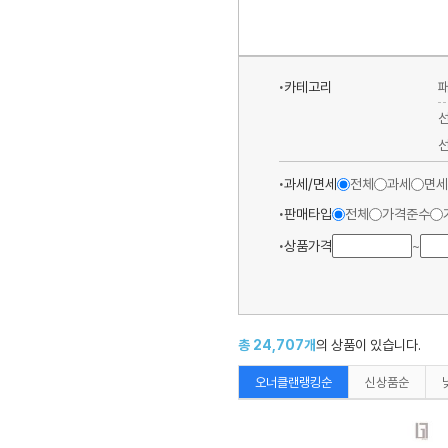
카테고리
과세/면세
전체
과세
면세
판매타입
전체
가격준수
상품가격
~
총
24,707
개
의 상품이 있습니다.
오너클랜랭킹순
신상품순