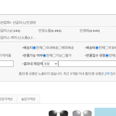
패션잡화
선글라스/안경테
선글라스
안경소품
안경테
(7,542)
(5,485)
(4,945)
선글라스 케이스/소품
(1,727)
배송지
전체
국내배송
해외배송
배송비
전체
무료
가격자율
반품가능 여부
전체
가능
불가
반품접수 유형
전체
결과내 재검색
품/단종 상품은 노출되지 않습니다. 최근 3개월 이내 품/단종 상품은
[
여기
]
서
낮은가격순
높은가격순