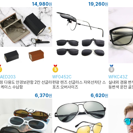
14,980
19,260
원
원
AED203
WF0452C
WFKC43Z
밍 다용도 안경보관함 2칸 선글라
편광 렌즈 선글라스 자외선차단 스
실내외 겸용 변
 케이스 수납함
포츠 오버사이즈
동변색 운전 골
6,370
6,620
원
원