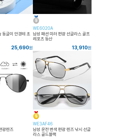
WE6020A
 동글이 안경테 초
남성 패션 미러 편광 선글라스 골프
레포츠 등산
25,690
13,910
원
원
WE3AF46
 편광렌즈
남성 운전 변색 편광 렌즈 낚시 선글
라스 골드블랙