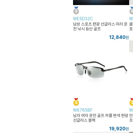
WE5D32C
W
남성 스포츠 편광 선글라스 미러 운
클
전 낚시 등산 골프
포
12,840
원
W8765BF
W
남자 여자 운전 골프 커플 변색 편광
안
선글라스 블랙
프
19,920
원