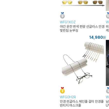
WFG1XOZ
W
야간 운전 변색 편광 선글라스 안경
위
빛번짐 눈부심
케
14,980
원
WFG0H2R
W
안경 썬글라스 체인줄 걸이 안경줄
남
빈티지 마스크줄
U