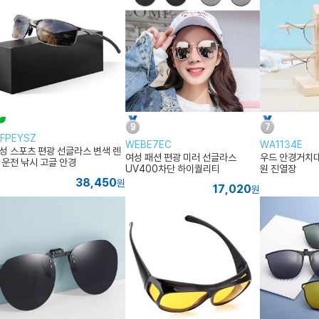
FPEYSZ
WEBE7EC
WA1134E
성 스포츠 편광 선글라스 변색 렌
여성 패션 편광 미러 선글라스
우드 안경거치대
 운전 낚시 고글 안경
UV400차단 하이퀄리티
원 진열장
38,450
원
17,020
원