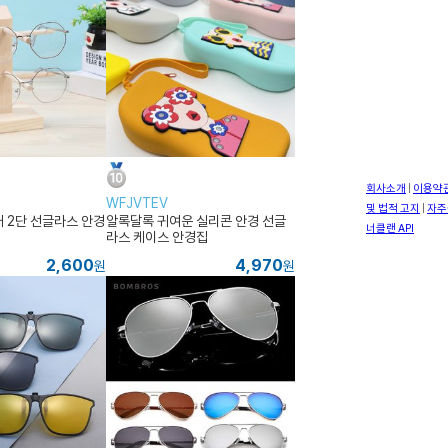
WFJVTEV
 2단 선글라스 안경
알록달록 귀여운 실리콘 안경 선글
라스 케이스 안경집
2,600
4,970
원
원