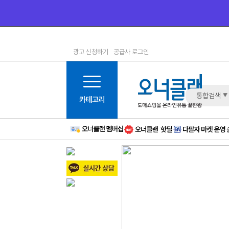
광고 신청하기
공급사 로그인
1등급
11등급
2등급
12등급
3등급
13등급
통합검색
4등급
14등급
5등급
15등급
6등급
16등급
7등급
17등급
8등급
신규
9등급
주의
10등급
BAD