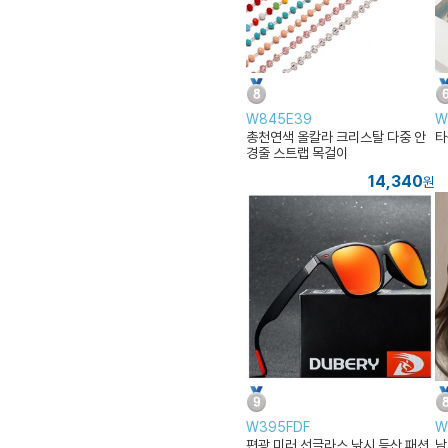
W845E39
W
총천연색 올칼라 크리스탈 다중 안
타
경줄 스트랩 목걸이
14,340
원
W395FDF
W
편광 미러 선글라스 낚시 등산 패션
남