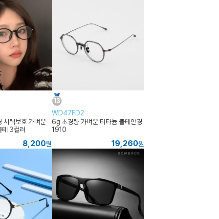
WD47FD2
 시력보호 가벼운
6g 초경량 가벼운 티타늄 뿔테안경
테 3컬러
1910
8,200
19,260
원
원