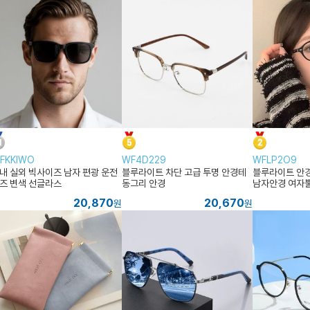
FKKIWO
WF4D229
WFLP2O9
내 실외 빅사이즈 남자 편광 운전
블루라이트 차단 고급 투명 안경테
블루라이트 안경
즈 변색 선글라스
동그리 안경
남자안경 여자뿔
20,870
20,670
원
원