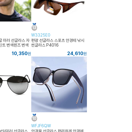
W3325E0
글 미러 선글라스 자
편광 선글라스 스포츠 안경테 낚시
틴트 변색렌즈 변색
썬글라스 P4016
글 미러고글 편광고글
10,350
24,610
원
원
WFJF6QW
보잉미러 선글라스
안경용 선글라스 편리하게 안경에