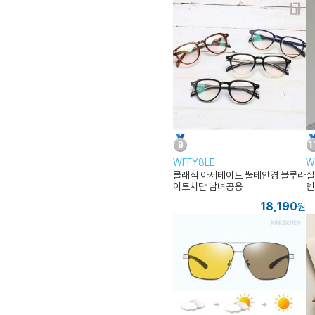
WFFY8LE
W
클래식 아세테이트 뿔테안경 블루라
실
이트차단 남녀공용
렌
18,190
원