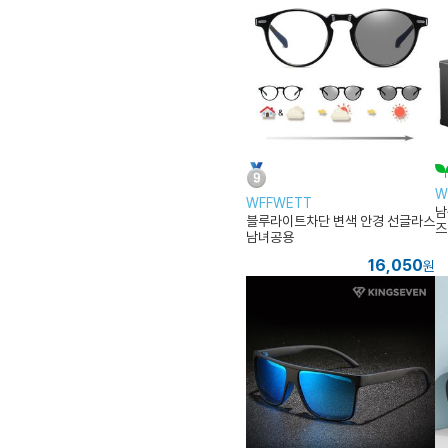
W
WFFWETT
남
블루라이트차단 변색 안경 선글라스
즈
남녀공용
16,050
원