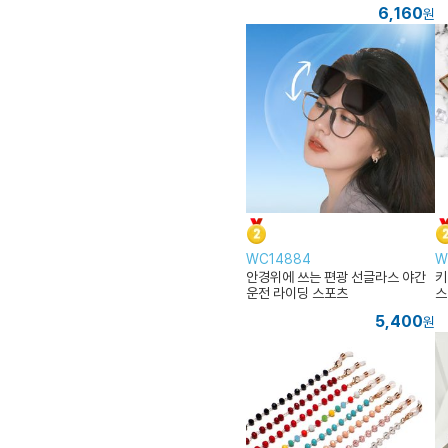
6,160
원
WC14884
W
안경위에 쓰는 편광 선글라스 야간
키
운전 라이딩 스포츠
스
5,400
원