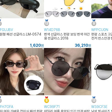
FGUJBV
W14D76B
WFPCU0N
원형 패션 선글라스 LM-0574
변색 선글라스 편광 보잉 변색 야간
편광 스포츠 고
용 썬글라스 2018
전거 썬스안경 
렌즈 자전거고
1,620
36,210
원
원
FH7OFA
WC99F71
W39CF3E
자 여자 가벼운 접이식 패션 편광
데일리 여름 휴양지 인기 안경 바캉
남성 빅사이즈 