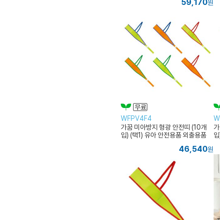
59,170
원
WFPV4F4
W
가꿈 미아방지 형광 안전띠 (10개
가
입) (택1) 유아 안전용품 외출용품
입
안
46,540
원