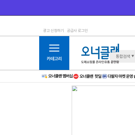
광고 신청하기
공급사 로그인
1등급
11등급
2등급
12등급
3등급
13등급
통합검색
4등급
14등급
5등급
15등급
6등급
16등급
7등급
17등급
8등급
신규
9등급
주의
10등급
BAD