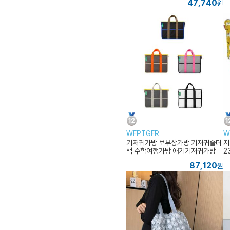
47,740
원
WFPTGFR
W
기저귀가방 보부상가방 기저귀숄더
지
백 수학여행가방 애기기저귀가방
2
방
87,120
원