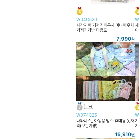
W04C520
W
사각지퍼 기저귀파우치 미니파우치
체
기저귀가방 다용도
아
7,990
원
W074C25
W
나와니스_ 아동용 방수 휴대용 돗자
겨
리(보관가방)
겨
16,910
원