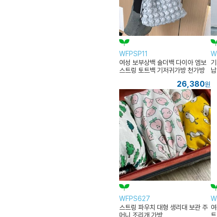
WFPSP11
W
여성 보부상백 숄더백 다이아 엠보
기
스트링 토트백 기저귀가방 천가방
납
에코백
26,380
원
WFPS627
W
스트링 파우치 대형 생리대 보관 주
여
머니 조리개 가방
트