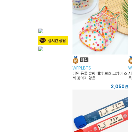
WFPLBTS
W
애완 동물 슬링 태양 보호 고양이 조
시
끼 강아지 얇은
욕
2,050
원