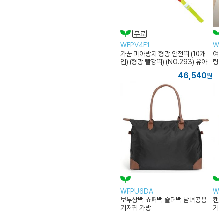
WFPV4F1
W
가꿈 미아방지 형광 안전띠 (10개
여
입) (형광 빨강띠) (NO.293) 유아
링
안전용품 외출용품
출
46,540
원
WFPU6DA
W
보부상백 쇼퍼백 숄더백 남녀공용
캔
기저귀 가방
기