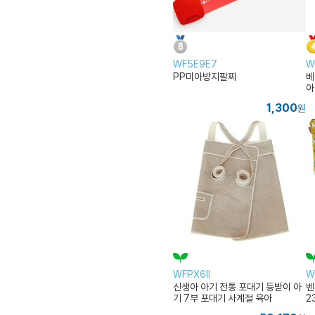
WF5E9E7
W
PP미아방지팔찌
베
아
1,300
원
WFPX6II
W
신생아 아기 전통 포대기 등받이 아
벤
기 7부 포대기 사계절 육아
2
관