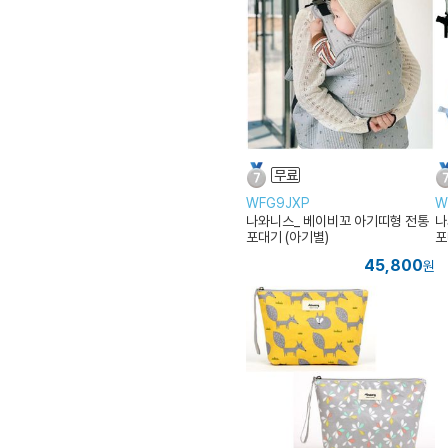
WFG9JXP
W
나와니스_ 베이비꼬 아기띠형 전통
나
포대기 (아기별)
포
45,800
원