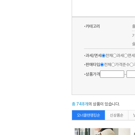
카테고리
과세/면세
전체
과세
면세
판매타입
전체
가격준수
상품가격
~
총
748
개
의 상품이 있습니다.
오너클랜랭킹순
신상품순