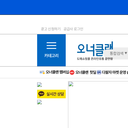
광고 신청하기
공급사 로그인
1등급
11등급
2등급
12등급
3등급
13등급
통합검색
4등급
14등급
5등급
15등급
6등급
16등급
7등급
17등급
8등급
신규
9등급
주의
10등급
BAD