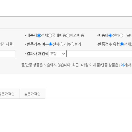
배송지
전체
국내배송
해외배송
배송비
전체
무료
가격자율
반품가능 여부
전체
가능
불가
반품접수 유형
전체
결과내 재검색
품/단종 상품은 노출되지 않습니다. 최근 3개월 이내 품/단종 상품은
[
여기
]
서
낮은가격순
높은가격순