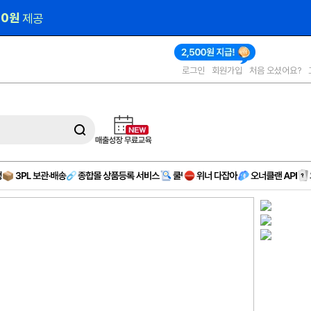
00원 
제공
로그인
회원가입
처음 오셨어요?