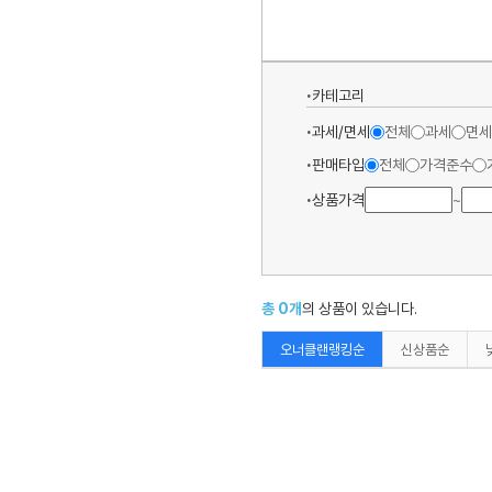
카테고리
과세/면세
전체
과세
면세
판매타입
전체
가격준수
상품가격
~
총
0
개
의 상품이 있습니다.
오너클랜랭킹순
신상품순