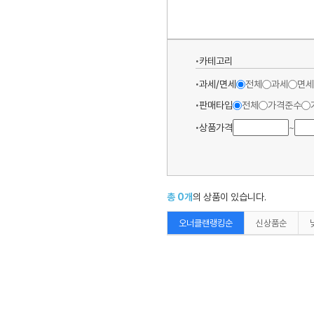
카테고리
과세/면세
전체
과세
면세
판매타입
전체
가격준수
상품가격
~
총
0
개
의 상품이 있습니다.
오너클랜랭킹순
신상품순