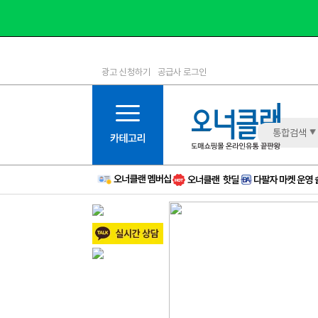
광고 신청하기
공급사 로그인
1등급
11등급
2등급
12등급
3등급
13등급
통합검색
4등급
14등급
5등급
15등급
6등급
16등급
7등급
17등급
8등급
신규
9등급
주의
10등급
BAD