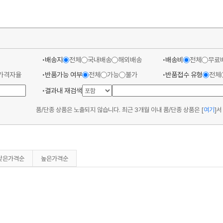
배송지
전체
국내배송
해외배송
배송비
전체
무료
가격자율
반품가능 여부
전체
가능
불가
반품접수 유형
전체
결과내 재검색
품/단종 상품은 노출되지 않습니다. 최근 3개월 이내 품/단종 상품은
[
여기
]
서
낮은가격순
높은가격순