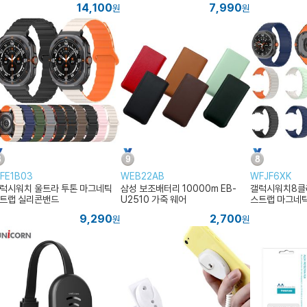
14,100
7,990
원
원
FE1B03
WEB22AB
WFJF6XK
럭시워치 울트라 투톤 마그네틱
삼성 보조배터리 10000m EB-
갤럭시워치8클래
트랩 실리콘밴드
U2510 가죽 웨어
스트랩 마그네틱
포츠밴드 일체
9,290
2,700
원
원