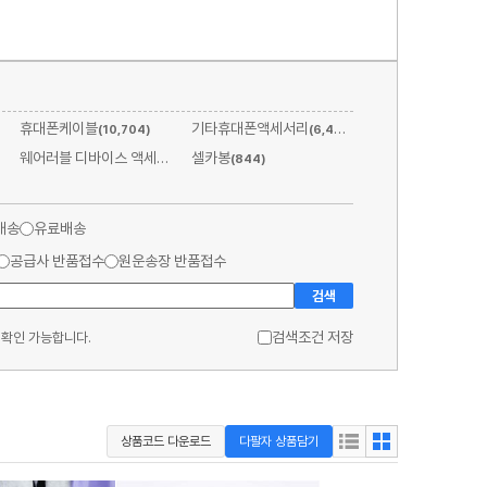
휴대폰케이블
기타휴대폰액세서리
(10,704)
(6,468)
웨어러블 디바이스 액세서리
셀카봉
(1,786)
(844)
배송
유료배송
공급사 반품접수
원운송장 반품접수
검색
검색조건 저장
 확인 가능합니다.