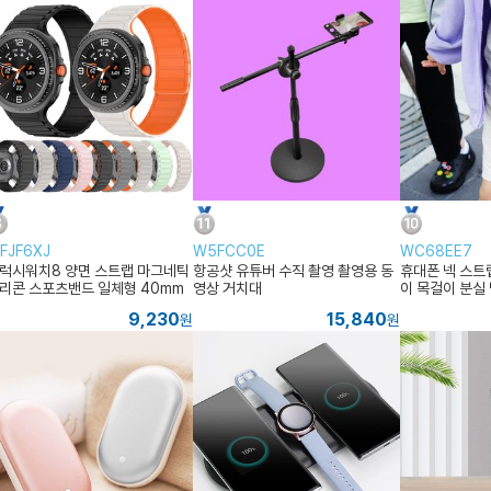
FJF6XJ
W5FCC0E
WC68EE7
럭시워치8 양면 스트랩 마그네틱
항공샷 유튜버 수직 촬영 촬영용 동
휴대폰 넥 스트
리콘 스포츠밴드 일체형 40mm
영상 거치대
이 목걸이 분실
4mm 호환
9,230
15,840
원
원