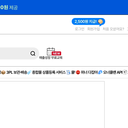
00원 
제공
로그인
회원가입
처음 오셨어요?