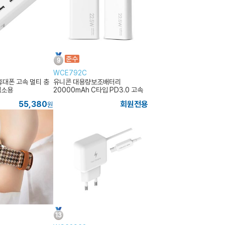
WCE792C
휴대폰 고속 멀티 충
유니콘 대용량보조배터리
업소용
20000mAh C타입 PD3.0 고속
55,380
회원전용
원