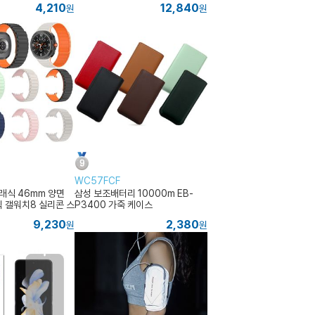
4,210
12,840
원
원
WC57FCF
식 46mm 양면
삼성 보조배터리 10000m EB-
 갤워치8 실리콘 스
P3400 가죽 케이스
형
9,230
2,380
원
원