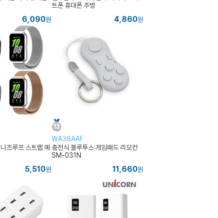
트폰 휴대폰 주방
6,090
4,860
원
원
WA38AAF
니즈루프 스트랩 메
충전식 블루투스 게임패드 리모컨
SM-031N
5,510
11,660
원
원