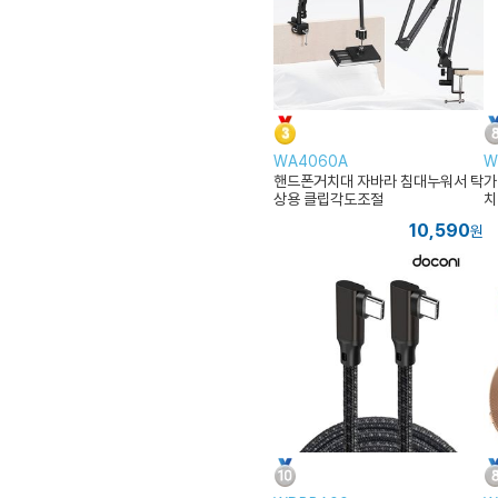
WA4060A
W
핸드폰거치대 자바라 침대누워서 탁
가
상용 클립각도조절
치
10,590
원