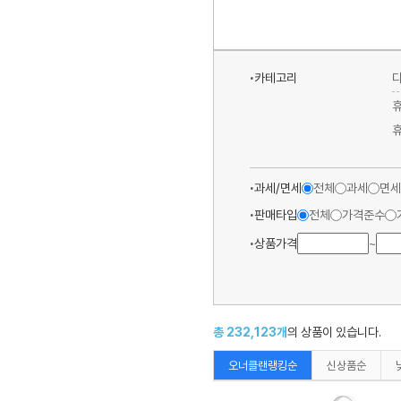
카테고리
과세/면세
전체
과세
면세
판매타입
전체
가격준수
상품가격
~
총
232,123
개
의 상품이 있습니다.
오너클랜랭킹순
신상품순