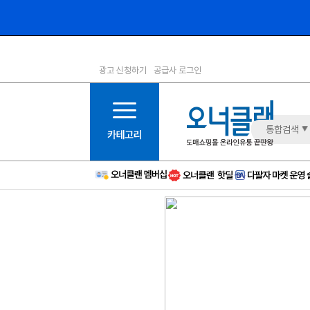
광고 신청하기
공급사 로그인
1등급
11등급
2등급
12등급
3등급
13등급
통합검색
4등급
14등급
5등급
15등급
6등급
16등급
7등급
17등급
8등급
신규
9등급
주의
10등급
BAD