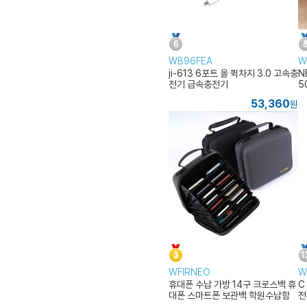
WB96FEA
W
ji-613 6포트 올 퀵차지 3.0 고속충
N
전기 급속충전기
5
53,360
원
WFIRNEO
W
휴대폰 수납 가방 14구 크로스백 휴
C
대폰 스마트폰 보관백 학원수납함
전