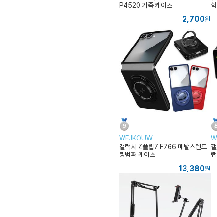
P4520 가죽 케이스
학
2,700
원
WFJKOUW
W
갤럭시 Z플립7 F766 메탈스텐드
갤
링범퍼 케이스
랩
13,380
원