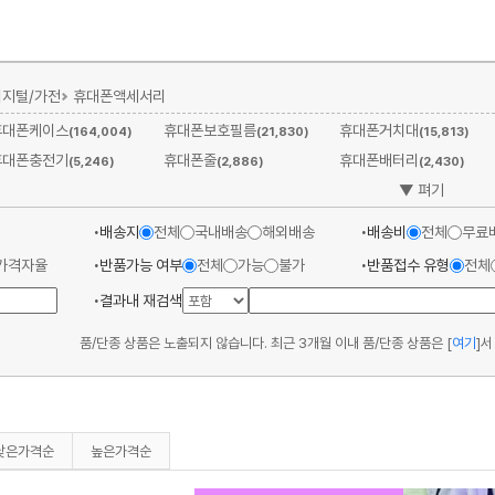
디지털/가전
휴대폰액세서리
휴대폰케이스
휴대폰보호필름
휴대폰거치대
(164,004)
(21,830)
(15,813)
휴대폰충전기
휴대폰줄
휴대폰배터리
(5,246)
(2,886)
(2,430)
▼ 펴기
배송지
전체
국내배송
해외배송
배송비
전체
무료
가격자율
반품가능 여부
전체
가능
불가
반품접수 유형
전체
결과내 재검색
품/단종 상품은 노출되지 않습니다. 최근 3개월 이내 품/단종 상품은
[
여기
]
서
낮은가격순
높은가격순