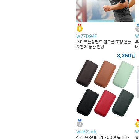
W77D94F
W
스마트폰암밴드 핸드폰 조깅 운동
무
자전거 등산 런닝
M
3,350
원
WEB22AA
W
삼성 보조배터리 20000m EB-
휴