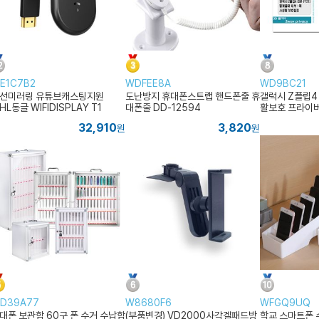
E1C7B2
WDFEE8A
WD9BC21
선미러링 유튜브캐스팅지원
도난방지 휴대폰스트랩 핸드폰줄 휴
갤럭시 Z플립4 (
HL동글 WIFIDISPLAY T1
대폰줄 DD-12594
활보호 프라이
32,910
3,820
원
원
D39A77
W8680F6
WFGQ9UQ
대폰 보관함 60구 폰 수거 수납함
(부품변경) VD2000사각겔패드방
학교 스마트폰 