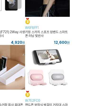
W6F8FF1
F721) 2Way 사생
키밍 스카치 스포츠 암밴드 스마트
버시
폰 러닝 빛반사
4,920
12,600
원
원
W7E2FC0
수거함 회사 휴대폰
핸드폰 부착식 벽걸이 거치대 스마