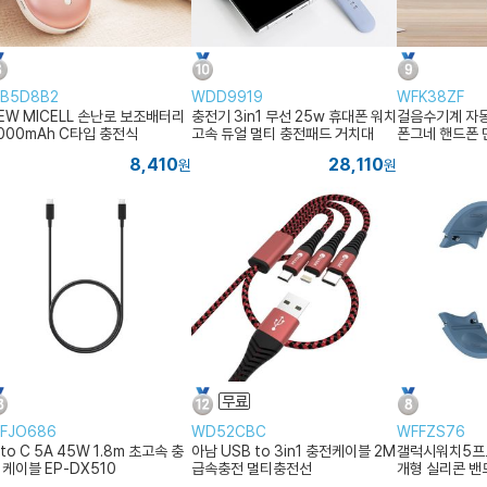
B5D8B2
WDD9919
WFK38ZF
EW MICELL 손난로 보조배터리
충전기 3in1 무선 25w 휴대폰 워치
걸음수기계 자
000mAh C타입 충전식
고속 듀얼 멀티 충전패드 거치대
폰그네 핸드폰 
대
8,410
28,110
원
원
FJO686
WD52CBC
WFFZS76
 to C 5A 45W 1.8m 초고속 충
아남 USB to 3in1 충전케이블 2M
갤럭시워치5프로
 케이블 EP-DX510
급속충전 멀티충전선
개형 실리콘 밴