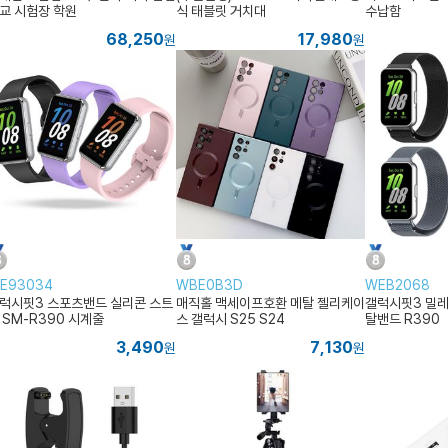
교 시험장 학원
식 태블릿 거치대
수납함
68,250
17,980
원
원
E93034
WBE0B3D
WEB2068
럭시핏3 스포츠밴드 실리콘 스트
매직홀 맥세이프호환 메탈 젤리케이
갤럭시핏3 밀레
 SM-R390 시계줄
스 갤럭시 S25 S24
탈밴드 R390
3,490
7,130
원
원