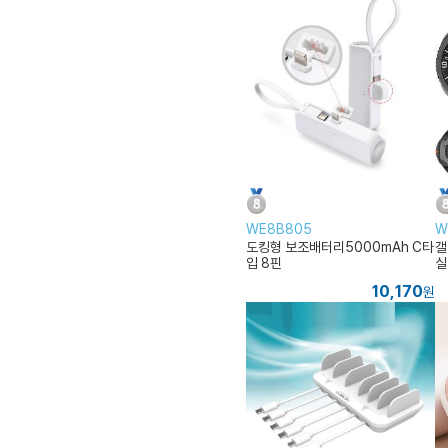
WE8B805
W
도킹형 보조배터리5000mAh C타
갤
입 8핀
실
4
10,170
원