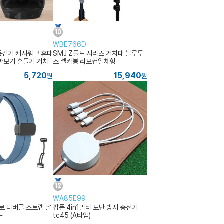
WBE766D
동걷기 캐시워크 휴대
SMJ Z폴드 시리즈 거치대 블루투
만보기 흔들기 거치
스 셀카봉 리모컨일체형
5,720
15,940
원
원
WA85E99
 디버클 스트랩 날
팝폰 4in1멀티 도난 방지 충전기
드
tc45 (A타입)