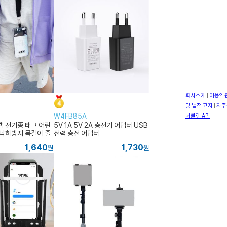
W4FB85A
랩 전기종 태그 어린
5V 1A 5V 2A 충전기 어댑터 USB
 낙하방지 목걸이 줄
전력 충전 어댑터
1,640
1,730
원
원