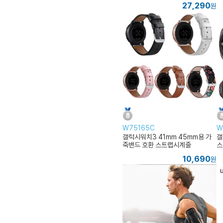
27,290
원
W75165C
W
갤럭시워치3 41mm 45mm용 가
갤
죽밴드 호환 스트랩시계줄
스
10,690
원