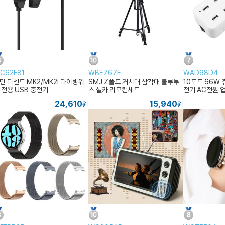
C62F81
WBE767E
WAD98D4
민 디센트 MK2/MK2i 다이빙워
SMJ Z폴드 거치대 삼각대 블루투
10포트 66W 
 전용 USB 충전기
스 셀카 리모컨세트
전기 AC전원 
24,610
15,940
원
원