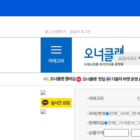
광고 신청하기
공급사 로그인
1등급
11등급
2등급
12등급
3등급
13등급
공급사코드
4등급
14등급
5등급
15등급
6등급
16등급
7등급
17등급
카테고리
8등급
신규
9등급
주의
과세/면세
전체
과세
면세
10등급
BAD
판매타입
전체
가격준수
상품가격
~