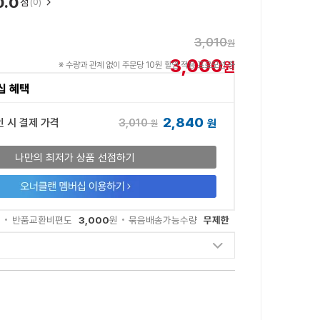
0.0
점
(0)
3,010
원
3,000
원
※ 수량과 관계 없이 주문당 10원 할인 적용 프로모션 중
십 혜택
2,840
3,010
인 시 결제 가격
원
원
나만의 최저가 상품 선점하기
3,000
무제한
원
반품교환비편도
원
묶음배송가능수량