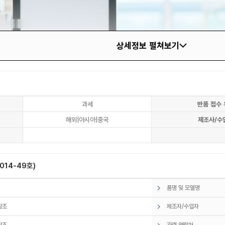
상세정보 펼쳐보기
과세
반품 접수 
해외|아시아|중국
제조사/수
14-49호)
품명 및 모델명
참조
제조자/수입자
참조
관련 연락처