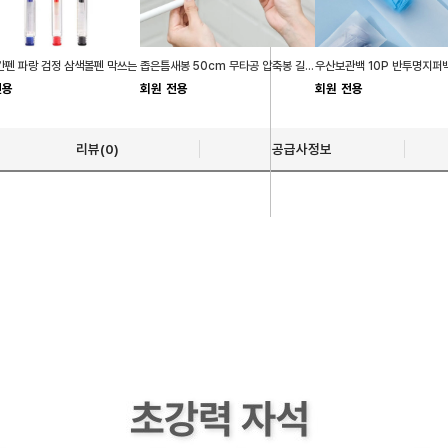
펜 파랑 검정 삼색볼펜 막쓰는
좁은틈새봉 50cm 무타공 압축봉 길이조절
우산보관백 10P 반투명지퍼
전용
회원 전용
회원 전용
리뷰(0)
공급사정보