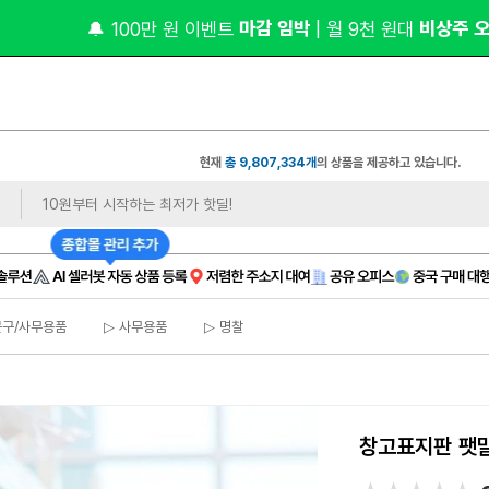
 마감 임박 
 비상주 
🔔 100만 원 이벤트
| 월 9천 원대
현재
총 9,807,334개
의 상품을 제공하고 있습니다.
문구/사무용품
▷ 사무용품
▷ 명찰
창고표지판 팻말