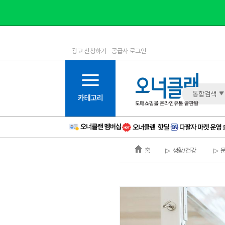
광고 신청하기
공급사 로그인
1등급
11등급
2등급
12등급
3등급
13등급
통합검색
4등급
14등급
5등급
15등급
6등급
16등급
홈
▷ 생활/건강
▷ 
7등급
17등급
8등급
신규
9등급
주의
10등급
BAD