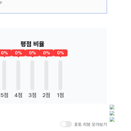
P
평점 비율
0%
0%
0%
0%
0%
5점
4점
3점
2점
1점
포토 리뷰 모아보기