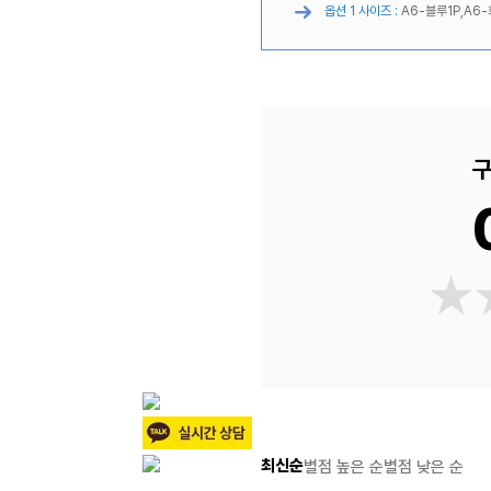
옵션 1 사이즈 :
A6-블루1P,A6-
구
★
★
최신순
별점 높은 순
별점 낮은 순