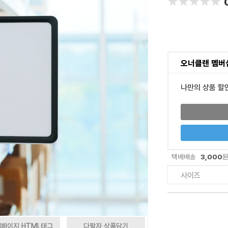
★★★★★
★★★★★
오너클랜 멤버
나만의 상품 할
3,000
택배배송
사이즈
페이지 HTML태그
다팔자 상품담기