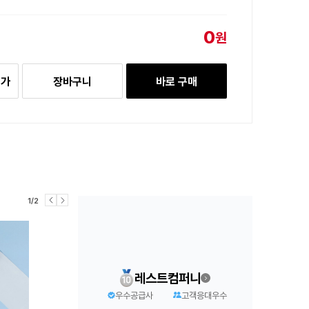
0
원
추가
장바구니
바로 구매
1/2
레스트컴퍼니
우수공급사
고객응대우수