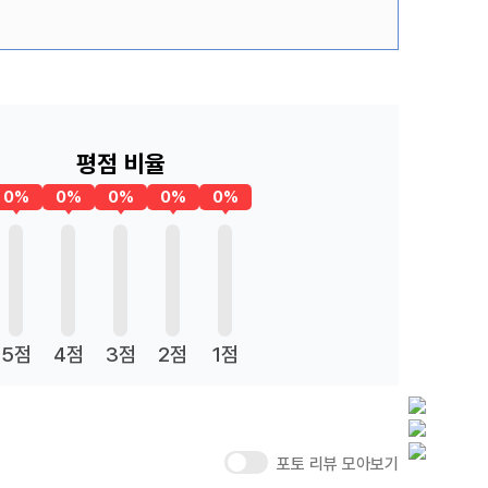
평점 비율
0%
0%
0%
0%
0%
5점
4점
3점
2점
1점
포토 리뷰 모아보기