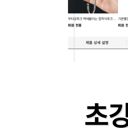
무타공후크 벽에붙이는 접착식후크 욕실용품정리
기본빨간
회원 전용
회원 
제품 상세 설명