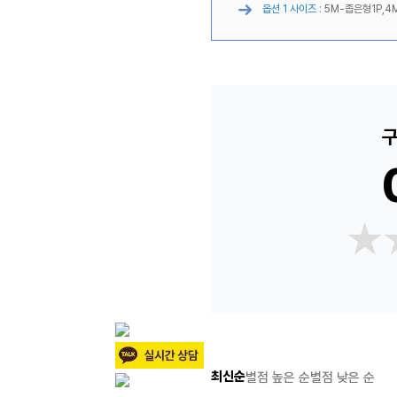
옵션 1 사이즈 :
5M-좁은형1P,4
구
★
★
최신순
별점 높은 순
별점 낮은 순