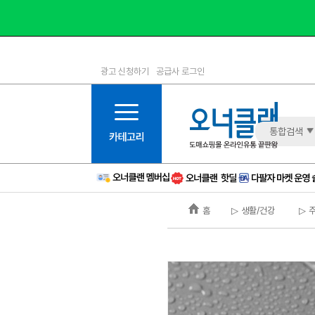
광고 신청하기
공급사 로그인
1등급
11등급
2등급
12등급
3등급
13등급
통합검색
4등급
14등급
5등급
15등급
6등급
16등급
홈
▷ 생활/건강
▷ 
7등급
17등급
8등급
신규
9등급
주의
10등급
BAD