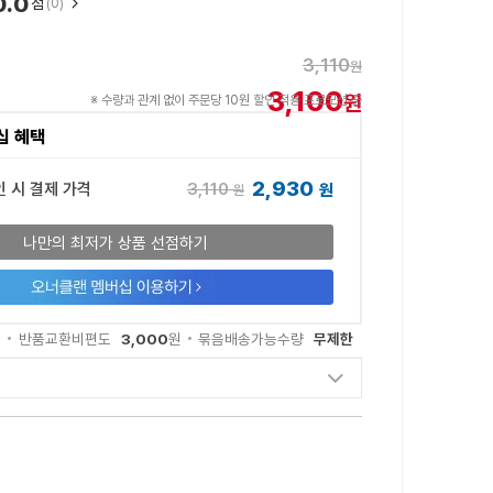
0.0
점
(0)
3,110
원
3,100
원
※ 수량과 관계 없이 주문당 10원 할인 적용 프로모션 중
십 혜택
2,930
3,110
인 시 결제 가격
원
원
나만의 최저가 상품 선점하기
3,000
무제한
원
반품교환비편도
원
묶음배송가능수량