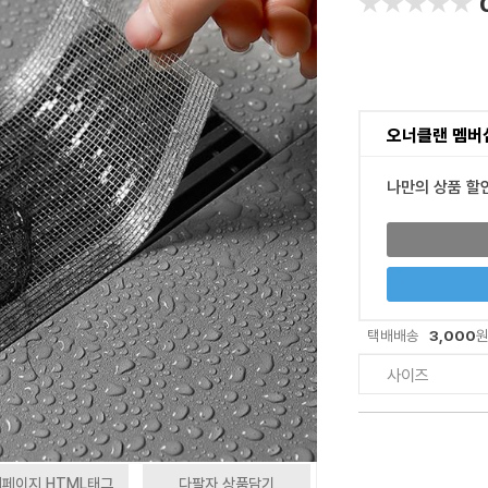
★★★★★
★★★★★
오너클랜 멤버
나만의 상품 할
3,000
택배배송
사이즈
페이지 HTML태그
다팔자 상품담기