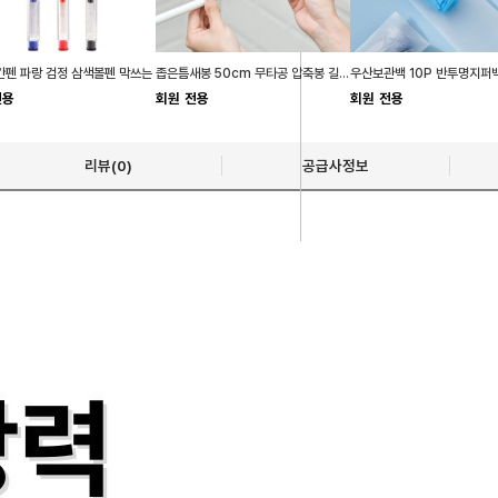
펜 파랑 검정 삼색볼펜 막쓰는
좁은틈새봉 50cm 무타공 압축봉 길이조절
우산보관백 10P 반투명지퍼
전용
회원 전용
회원 전용
리뷰(0)
공급사정보