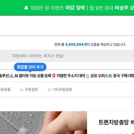
 마감 임박 
 비상주 
🔔 100만 원 이벤트
| 월 9천 원대
현재
총 9,805,694개
의 상품을 제공하고 있습니다.
주방용품
▷ 주방잡화
▷ 기타주방잡화
트랜치방충망 