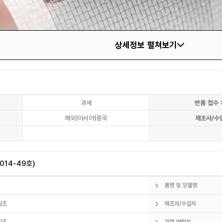
상세정보 펼쳐보기
과세
반품 접수 
해외|아시아|중국
제조사/수
14-49호)
품명 및 모델명
참조
제조자/수입자
참조
관련 연락처