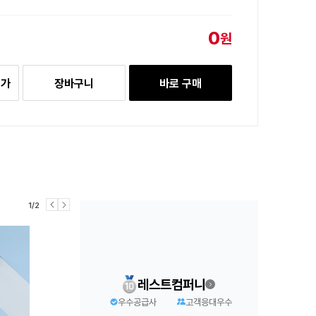
0
원
추가
장바구니
바로 구매
1/2
레스트컴퍼니
우수공급사
고객응대우수