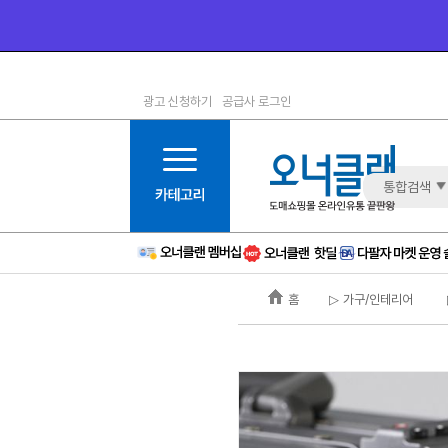
광고 신청하기
공급사 로그인
1등급
11등급
2등급
12등급
3등급
13등급
통합검색
4등급
14등급
5등급
15등급
6등급
16등급
홈
▷ 가구/인테리어
7등급
17등급
8등급
신규
9등급
주의
10등급
BAD