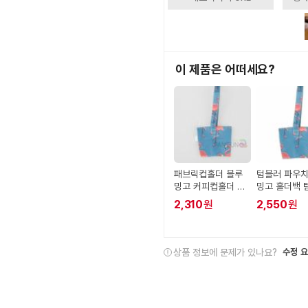
이 제품은 어떠세요?
패브릭컵홀더 블루
텀블러 파우치
밍고 커피컵홀더 홀
밍고 홀더백 
더백 테이크아웃컵
가방
2,310
원
2,550
원
가방 컵홀더백 커피
홀더
상품 정보에 문제가 있나요?
수정 