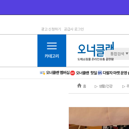
광고 신청하기
공급사 로그인
1등급
11등급
2등급
12등급
3등급
13등급
통합검색
4등급
14등급
5등급
15등급
6등급
16등급
홈
▷ 생활/건강
▷ 
7등급
17등급
8등급
신규
9등급
주의
10등급
BAD