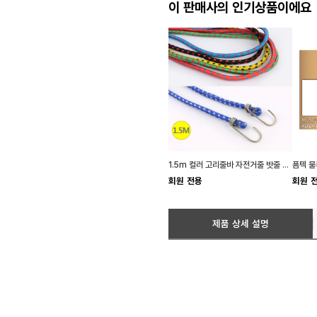
이 판매사의 인기상품이에요
1.5m 컬러 고리줄바 자전거줄 밧줄 로프 자전거끈 탄
회원 전용
회원 
제품 상세 설명