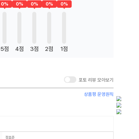
0%
0%
0%
0%
0%
5점
4점
3점
2점
1점
포토 리뷰 모아보기
상품평 운영원칙
정효준