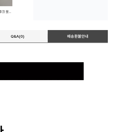
매직후크 걸이 벽부착후크 벽후크 못없이 마스크
Q&A(0)
배송환불안내