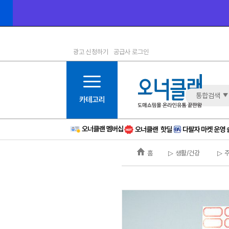
광고 신청하기
공급사 로그인
1등급
11등급
2등급
12등급
3등급
13등급
통합검색
4등급
14등급
5등급
15등급
6등급
16등급
홈
▷ 생활/건강
▷ 
7등급
17등급
8등급
신규
9등급
주의
10등급
BAD