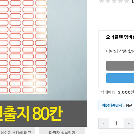
★★★★★
★★★★★
오너클랜 멤버
나만의 상품 할
3,000
택배배송
예상배송일자 :
평균 
-
+
페이지 HTML태그
다팔자 상품담기