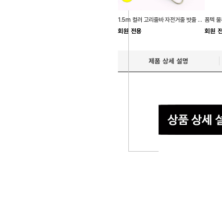
1.5m 컬러 고리줄바 자전거줄 밧줄 로프 자전거끈 탄
회원 전용
회원 
제품 상세 설명