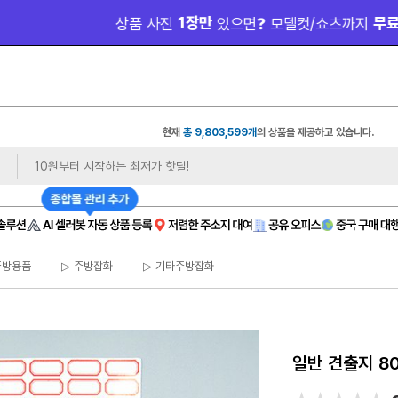
 1장만 
 무료 제
상품 사진
있으면❓ 모델컷/쇼츠까지
현재
총 9,803,599개
의 상품을 제공하고 있습니다.
주방용품
▷ 주방잡화
▷ 기타주방잡화
일반 견출지 8