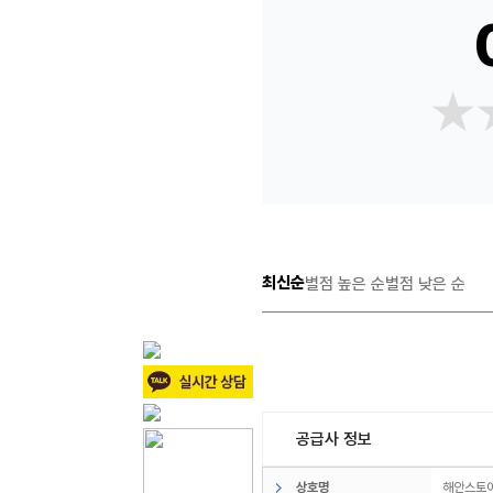
★
★
최신순
별점 높은 순
별점 낮은 순
공급사 정보
상호명
해안스