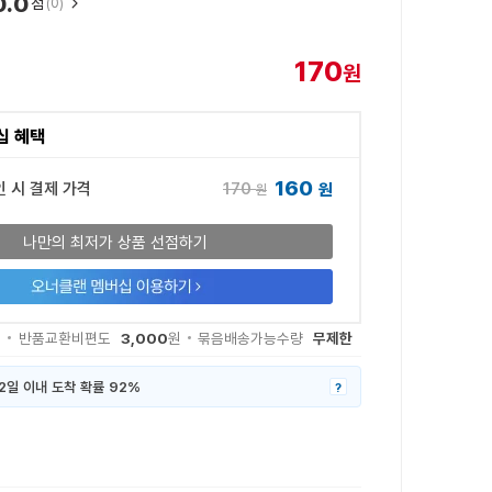
0.0
점
(0)
170
원
십 혜택
160
170
인 시 결제 가격
원
원
나만의 최저가 상품 선점하기
3,000
무제한
원
반품교환비편도
원
묶음배송가능수량
2일 이내 도착 확률 92%
?