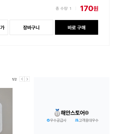
170
원
총 수량
1
|
추가
장바구니
바로 구매
1/2
해안스토어
우수공급사
고객응대우수