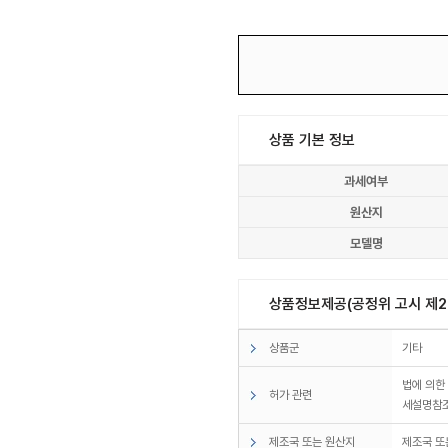
상품 기본 정보
과세여부
원산지
모델명
상품정보제공(공정위 고시 제20
상품군
기타
법에 의한
허가 관련
세설명참
제조국 또는 원산지
제조국 또