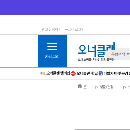
광고 신청하기
공급사 로그인
1등급
11등급
2등급
12등급
3등급
13등급
통합검색
4등급
14등급
5등급
15등급
6등급
16등급
홈
▷ 생활/건강
▷ 
7등급
17등급
8등급
신규
9등급
주의
10등급
BAD