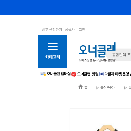
광고 신청하기
공급사 로그인
1등급
11등급
2등급
12등급
3등급
13등급
통합검색
4등급
14등급
5등급
15등급
6등급
16등급
홈
▷ 출산/육아
▷ 
7등급
17등급
8등급
신규
9등급
주의
10등급
BAD