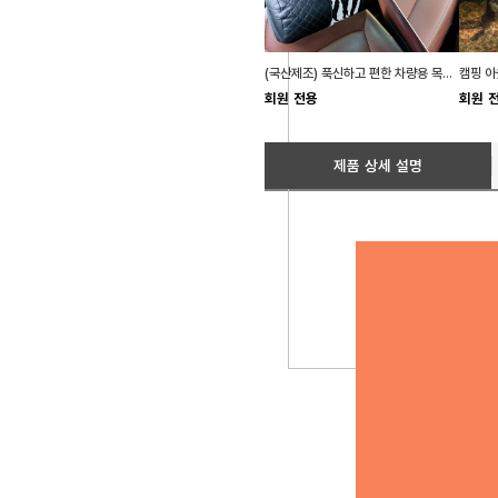
(국산제조) 푹신하고 편한 차량용 목쿠션 목베게 2종
회원 전용
회원 
제품 상세 설명