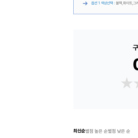
옵션 1 색상선택 :
블랙,화이트,그
구
★
★
최신순
별점 높은 순
별점 낮은 순