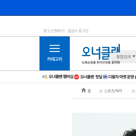
광고 신청하기
공급사 로그인
1등급
11등급
2등급
12등급
3등급
13등급
통합검색
4등급
14등급
5등급
15등급
6등급
16등급
홈
▷ 스포츠/레저
▷
7등급
17등급
8등급
신규
9등급
주의
10등급
BAD