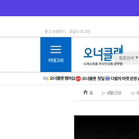
광고 신청하기
공급사 로그인
1등급
11등급
2등급
12등급
3등급
13등급
통합검색
4등급
14등급
5등급
15등급
6등급
16등급
홈
▷ 생활/건강
▷ 
7등급
17등급
8등급
신규
9등급
주의
10등급
BAD