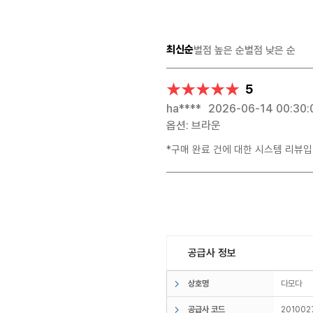
최신순
별점 높은 순
별점 낮은 순
★★★★★
★★★★★
5
ha****
2026-06-14 00:30:
옵션: 브라운
*구매 완료 건에 대한 시스템 리뷰입
공급사 정보
상호명
다모다
공급사 코드
201002