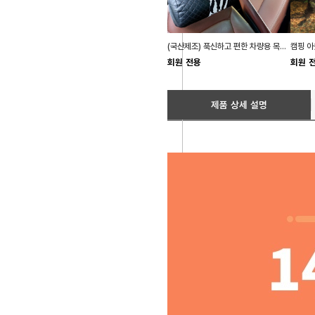
(국산제조) 푹신하고 편한 차량용 목쿠션 목베게 2종
회원 전용
회원 
제품 상세 설명