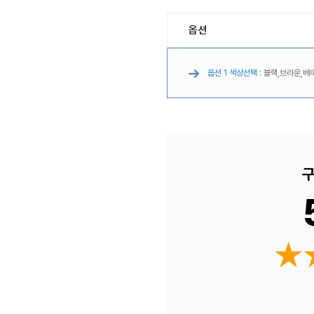
옵션
옵션 1 색상선택 :
블랙,브라운,베
구
★
★