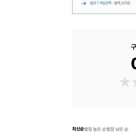
옵션 1 색상선택 :
블랙,브라운
구
★
★
최신순
별점 높은 순
별점 낮은 순