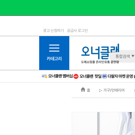
광고 신청하기
공급사 로그인
1등급
11등급
2등급
12등급
3등급
13등급
통합검색
4등급
14등급
5등급
15등급
6등급
16등급
홈
▷ 가구/인테리어
7등급
17등급
8등급
신규
9등급
주의
10등급
BAD