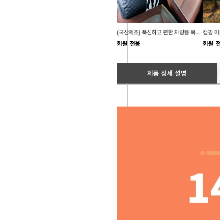
(국산제조) 푹신하고 편한 차량용 목쿠션 목베게 2종
회원 전용
회원 
제품 상세 설명