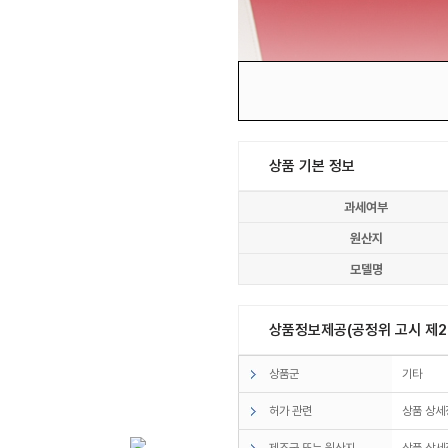
상품 기본 정보
과세여부
원산지
모델명
상품정보제공(공정위 고시 제20
상품군
기타
허가 관련
상품 상세
제조국 또는 원산지
상품 상세