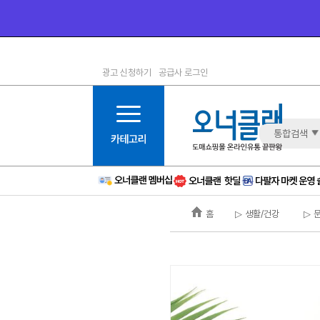
광고 신청하기
공급사 로그인
1등급
11등급
2등급
12등급
3등급
13등급
통합검색
4등급
14등급
5등급
15등급
6등급
16등급
홈
▷ 생활/건강
▷ 
7등급
17등급
8등급
신규
9등급
주의
10등급
BAD