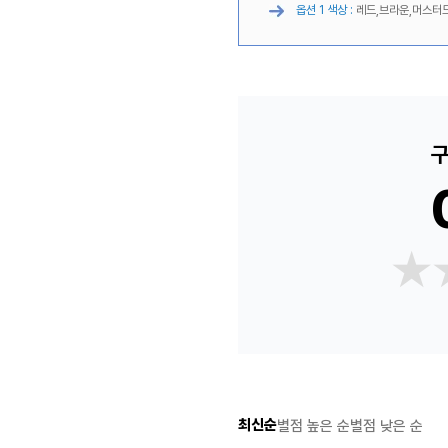
옵션 1 색상 :
레드,브라운,머스터
구
★
★
최신순
별점 높은 순
별점 낮은 순