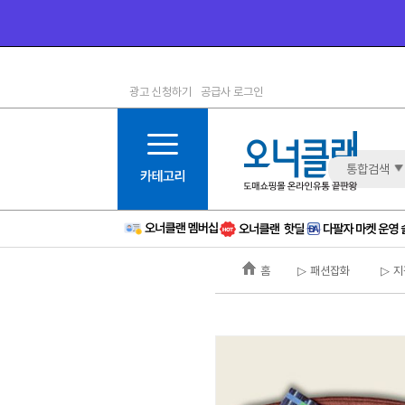
광고 신청하기
공급사 로그인
1등급
11등급
2등급
12등급
3등급
13등급
통합검색
4등급
14등급
5등급
15등급
6등급
16등급
홈
▷ 패션잡화
▷ 지
7등급
17등급
8등급
신규
9등급
주의
10등급
BAD