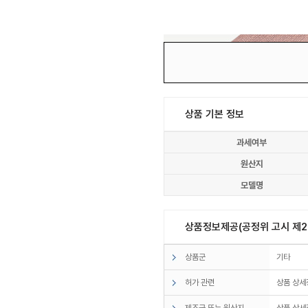
상품 기본 정보
과세여부
원산지
모델명
상품정보제공(공정위 고시 제20
상품군
기타
허가 관련
상품 상세
제조국 또는 원산지
상품 상세