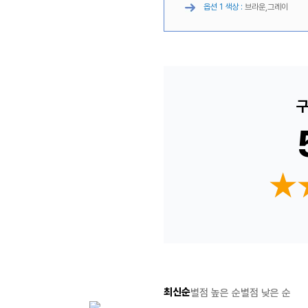
옵션 1 색상 :
브라운,그레이
구
★
★
최신순
별점 높은 순
별점 낮은 순