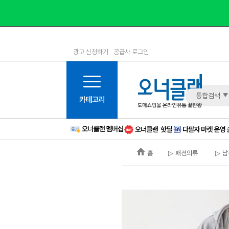
광고 신청하기
공급사 로그인
1등급
11등급
2등급
12등급
3등급
13등급
통합검색
4등급
14등급
5등급
15등급
6등급
16등급
홈
▷ 패션의류
▷ 남
7등급
17등급
8등급
신규
9등급
주의
10등급
BAD