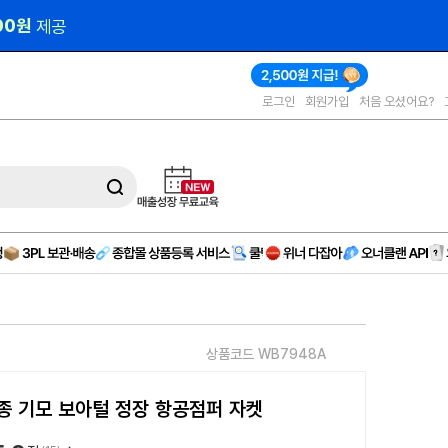
작 
(AD)
로그인
회원가입
처음 오셨어요?
상품코드 WB7948A
종 기모 보아털 정장 항공점퍼 자켓