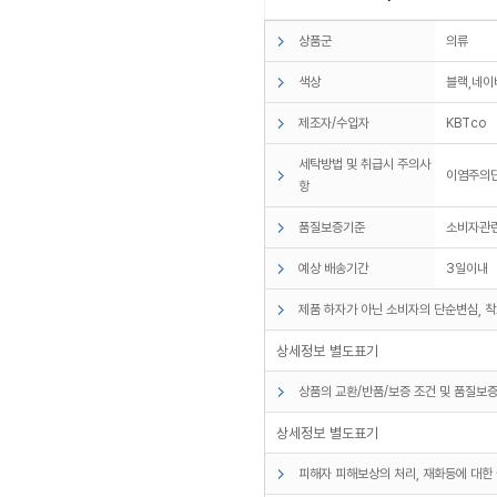
상품군
의류
색상
블랙,네이
제조자/수입자
KBTco
세탁방법 및 취급시 주의사
이염주의
항
품질보증기준
소비자관
예상 배송기간
3일이내
제품 하자가 아닌 소비자의 단순변심, 착
상세정보 별도표기
상품의 교환/반품/보증 조건 및 품질보증
상세정보 별도표기
피해자 피해보상의 처리, 재화등에 대한 