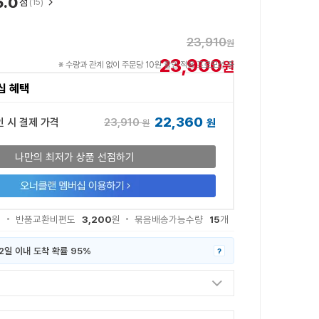
5.0
점
(15)
23,910
원
23,900
원
※ 수량과 관계 없이 주문당 10원 할인 적용 프로모션 중
십 혜택
22,360
23,910
인 시 결제 가격
원
원
나만의 최저가 상품 선점하기
3,200
15
원
반품교환비편도
원
묶음배송가능수량
개
2일 이내 도착 확률 95%
?