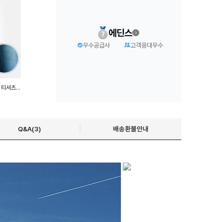
에딘스
우수공급사
고객응대우수
남자 민소매티 메쉬 헬스 나시 티셔츠 쿨링 아이스티
Q&A(3)
배송환불안내