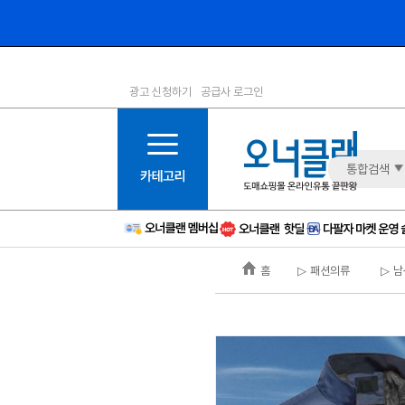
광고 신청하기
공급사 로그인
1등급
11등급
2등급
12등급
3등급
13등급
통합검색
4등급
14등급
5등급
15등급
6등급
16등급
홈
▷ 패션의류
▷ 남
7등급
17등급
8등급
신규
9등급
주의
10등급
BAD