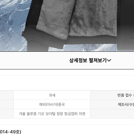
상세정보 펼쳐보기
과세
반품 접수 
해외|아시아|중국
제조사/수
겨울 블루종 기모 보아털 정장 항공점퍼 자켓
14-49호)