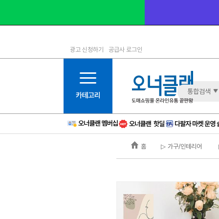
광고 신청하기
공급사 로그인
1등급
11등급
2등급
12등급
3등급
13등급
통합검색
4등급
14등급
5등급
15등급
6등급
16등급
홈
▷ 가구/인테리어
7등급
17등급
8등급
신규
9등급
주의
10등급
BAD