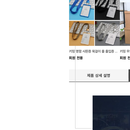
키밍 명함 사원증 목걸이 줄 출입증 케이스 카드 홀더
회원 전용
회원 
제품 상세 설명