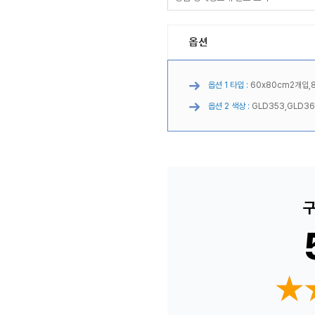
옵션
옵션 1 타입 :
60x80cm2개입,8
옵션 2 색상 :
GLD353,GLD36
구
★
★