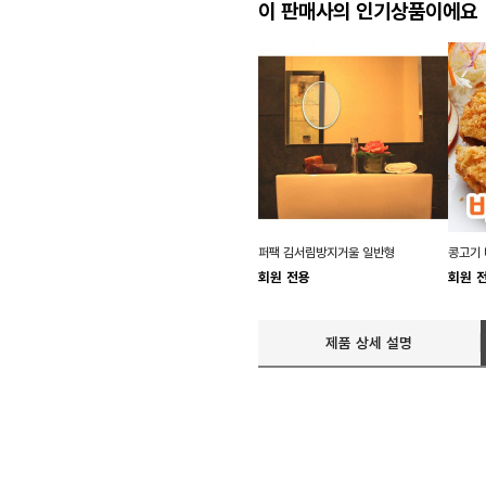
이 판매사의 인기상품이에요
퍼팩 김서림방지거울 일반형
콩고기 
회원 전용
회원 
제품 상세 설명