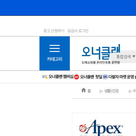
광고 신청하기
공급사 로그인
1등급
11등급
2등급
12등급
3등급
13등급
통합검색
4등급
14등급
5등급
15등급
6등급
16등급
홈
▷ 생활/건강
▷ 
7등급
17등급
8등급
신규
9등급
주의
10등급
BAD