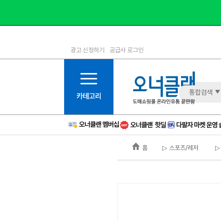
광고 신청하기
공급사 로그인
1등급
11등급
2등급
12등급
3등급
13등급
통합검색
4등급
14등급
5등급
15등급
6등급
16등급
홈
▷ 스포츠/레저
▷
7등급
17등급
8등급
신규
9등급
주의
10등급
BAD