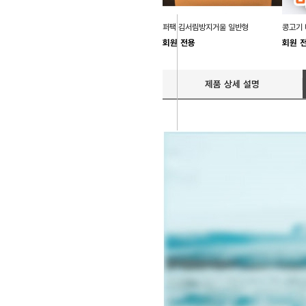
퍼팩 김서림방지거울 일반형
콩고기 
회원 전용
회원 
제품 상세 설명