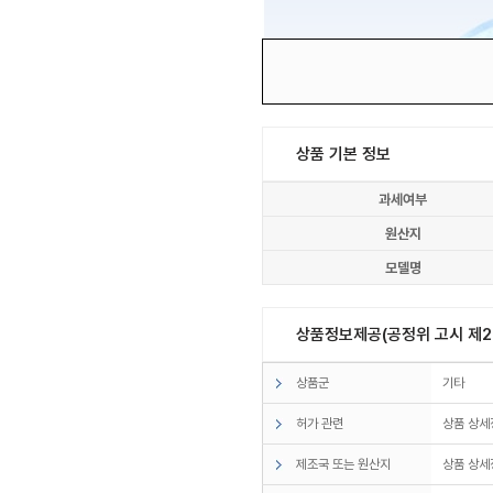
상품 기본 정보
과세여부
원산지
모델명
상품정보제공(공정위 고시 제20
상품군
기타
허가 관련
상품 상세
제조국 또는 원산지
상품 상세