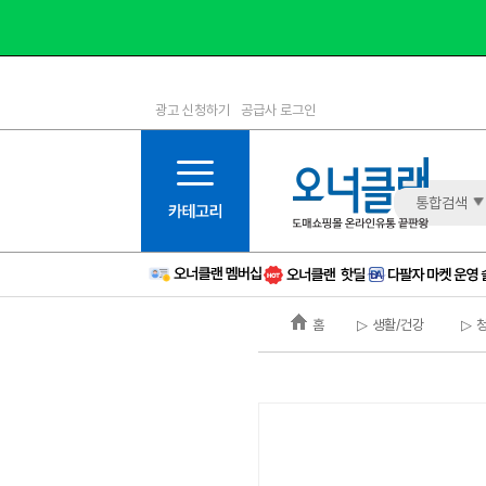
광고 신청하기
공급사 로그인
1등급
11등급
2등급
12등급
3등급
13등급
통합검색
4등급
14등급
5등급
15등급
6등급
16등급
홈
▷ 생활/건강
▷ 
7등급
17등급
8등급
신규
9등급
주의
10등급
BAD