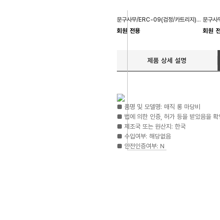
문구사무/ERC-09(검정/카트리지)X5개
회원 전용
회원 
제품 상세 설명
■ 품명 및 모델명: 매직 롱 마당비
■ 법에 의한 인증, 허가 등을 받았음을 확
■ 제조국 또는 원산지: 한국
■ 수입여부: 해당없음
■ 안전인증여부: N