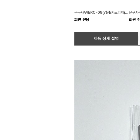
문구사무/ERC-09(검정/카트리지)X5개
회원 전용
회원 
제품 상세 설명