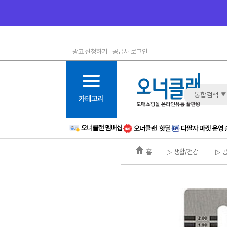
광고 신청하기
공급사 로그인
1등급
11등급
2등급
12등급
3등급
13등급
통합검색
4등급
14등급
5등급
15등급
6등급
16등급
홈
▷ 생활/건강
▷ 
7등급
17등급
8등급
신규
9등급
주의
10등급
BAD