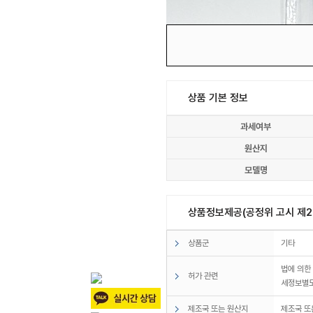
상품 기본 정보
과세여부
원산지
모델명
상품정보제공(공정위 고시 제20
상품군
기타
법에 의한
허가 관련
세정보별
제조국 또는 원산지
제조국 또