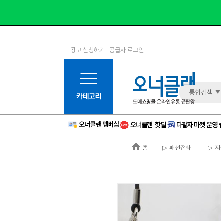
광고 신청하기
공급사 로그인
1등급
11등급
2등급
12등급
3등급
13등급
통합검색
4등급
14등급
5등급
15등급
6등급
16등급
홈
▷ 패션잡화
▷ 지
7등급
17등급
8등급
신규
9등급
주의
10등급
BAD