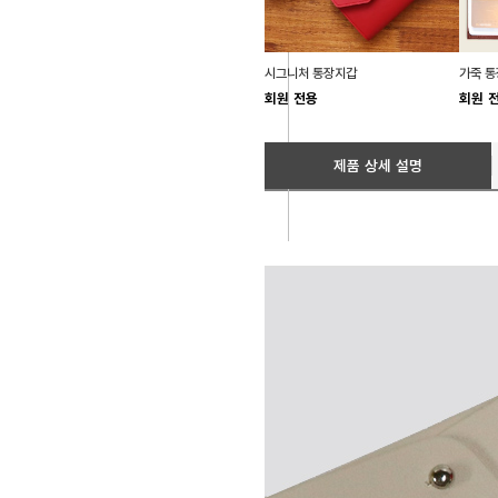
시그니처 통장지갑
가죽 통
회원 전용
회원 
제품 상세 설명