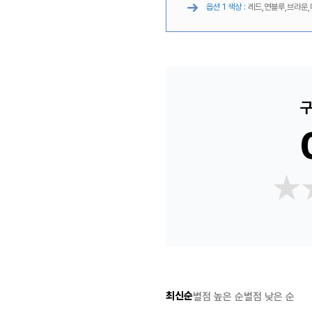
옵션 1 색상 :
레드,연블루,브라운,
구
★
★
최신순
별점 높은 순
별점 낮은 순