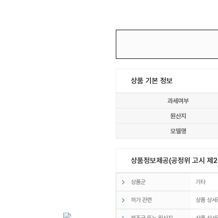
상품 기본 정보
과세여부
원산지
모델명
상품정보제공(공정위 고시 제20
상품군
기타
허가 관련
상품 상세
제조국 또는 원산지
상품 상세