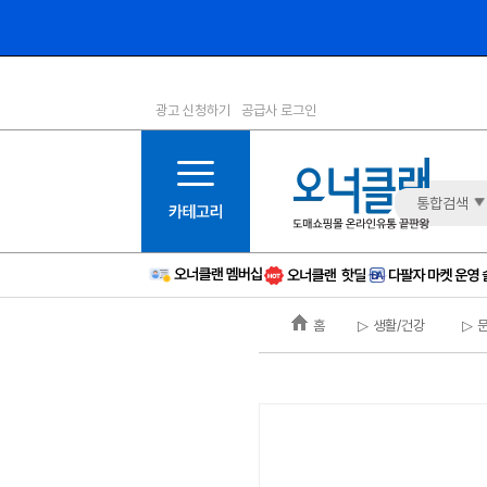
광고 신청하기
공급사 로그인
1등급
11등급
2등급
12등급
3등급
13등급
통합검색
4등급
14등급
5등급
15등급
6등급
16등급
홈
▷ 생활/건강
▷ 
7등급
17등급
8등급
신규
9등급
주의
10등급
BAD