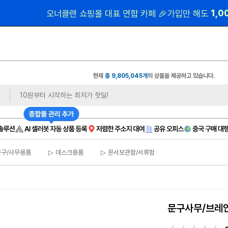
 1,
오너클랜 쇼핑몰 대표 연합 카페 🎉가입만 해도
현재
총 9,805,045개
의 상품을 제공하고 있습니다.
문구/사무용품
▷ 데스크용품
▷ 문서보관함/서류함
문구사무/브레인