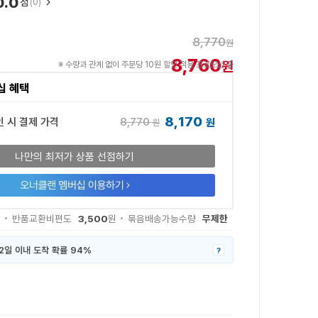
0.0
점
(0)
8,770
원
8,760
원
※ 수량과 관계 없이 주문당 10원 할인 적용 프로모션 중
십 혜택
8,170
8,770
인 시 결제 가격
원
원
나만의 최저가 상품 선점하기
3,500
무제한
반품교환비편도
원
묶음배송가능수량
2일 이내 도착 확률 94%
?