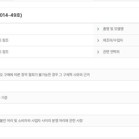
14-49호)
품명 및 모델명
 참조
제조자/수입자
 참조
관련 연락처
오 구매에 따른 청약 철회가 불가능한 경우 그 구체적 사유와 근거
 기준
보관
불만 처리 및 소비자와 사업자 사이의 분쟁 처리에 관한 사항