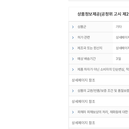
상품정보제공(공정위 고시 제20
상품군
기타
허가 관련
상세페이지
제조국 또는 원산지
상세페이지
예상 배송기간
3일
제품 하자가 아닌 소비자의 단순변심, 착
* 제조사 :브레인
* 원산지 :대한민국
상세페이지 참조
* 전기, 전자부품 정리 및 보관
* 공구 및 부속품 정리 및 보관
상품의 교환/반품/보증 조건 및 품질보증
* 액세서리, 귀금속 및 낚시용품 보관
* 가정 상비용품 보관 및 펜시용품 등의 
상세페이지 참조
피해자 피해보상의 처리, 재화등에 대한 
상세페이지 참조