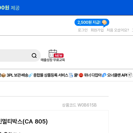
000원 
제공
로그인
회원가입
처음 오셨어요?
상품코드 W0B615B
멀티박스(CA 805)