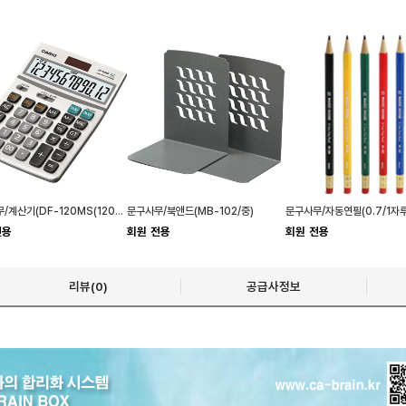
문구사무/계산기(DF-120MS(120FM)/CASIO)반품불가
문구사무/북앤드(MB-102/중)
전용
회원 전용
회원 전용
리뷰(0)
공급사정보