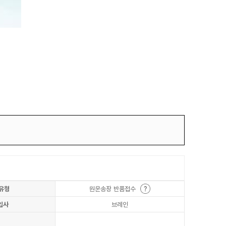
유형
원운송장 반품접수
입사
브레인