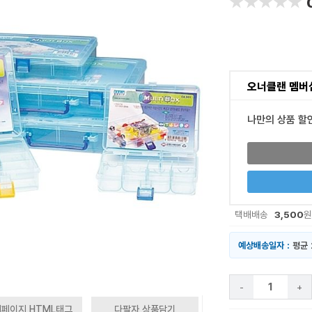
★★★★★
★★★★★
오너클랜 멤버
나만의 상품 할
3,500
택배배송
원
예상배송일자 :
평균 
-
+
페이지 HTML태그
다팔자 상품담기