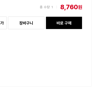
8,760
원
총 수량
1
|
추가
장바구니
바로 구매