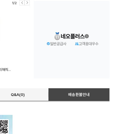
1/2
네오플러스
일반공급사
고객응대우수
문구사무/자동연필(0.7/1자루/매직하우스)X5개
Q&A(0)
배송환불안내