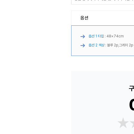
옵션
옵션 1 타입 :
48×74cm
옵션 2 색상 :
블루 2p,그레이 2p
구
★
★