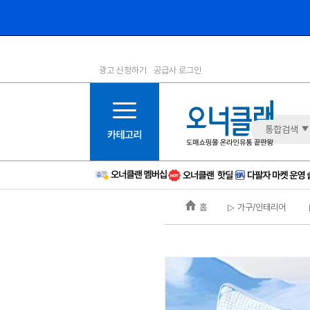
광고 신청하기
공급사 로그인
1등급
11등급
2등급
12등급
3등급
13등급
통합검색
4등급
14등급
5등급
15등급
6등급
16등급
홈
▷ 가구/인테리어
7등급
17등급
8등급
신규
9등급
주의
10등급
BAD