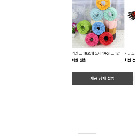
키밍 코너보호대 모서리쿠션 코너안전가드
회원 전용
회원 
제품 상세 설명