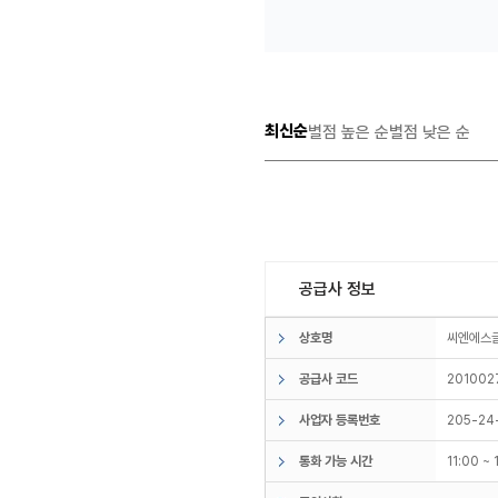
최신순
별점 높은 순
별점 낮은 순
공급사 정보
상호명
씨엔에
공급사 코드
201002
사업자 등록번호
205-24
통화 가능 시간
11:00 ~