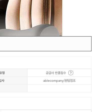
유형
공급사 반품접수
입사
ablecompany/퀀텀점프