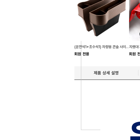
(운전석1+조수석1) 차량용 콘솔 사이드포켓 컵홀더
회원 전용
회원 
제품 상세 설명