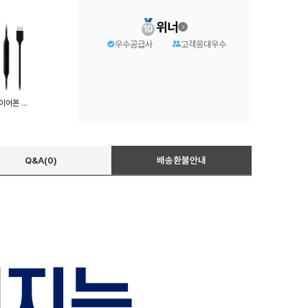
위너
우수공급사
고객응대우수
C타입 이어폰 고성능 커널형 이어폰 S20/노트/프로
Q&A(0)
배송환불안내