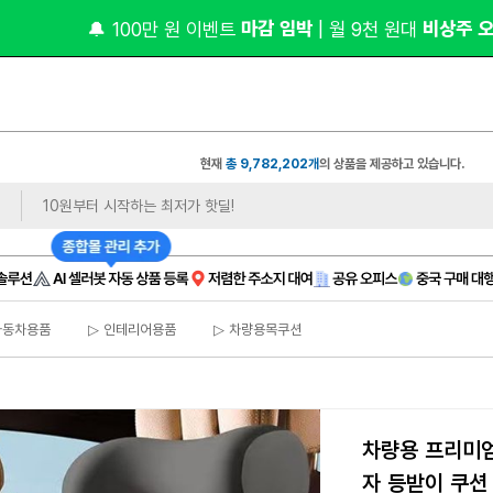
 1,
오너클랜 쇼핑몰 대표 연합 카페 🎉가입만 해도
현재
총 9,782,202개
의 상품을 제공하고 있습니다.
자동차용품
▷ 인테리어용품
▷ 차량용목쿠션
차량용 프리미엄
자 등받이 쿠션