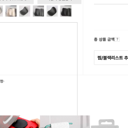
총 상품 금액
찜/블랙리스트 
요청