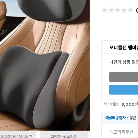
★★★★★
★★★★★
오너클랜 멤버
나만의 상품 할
3,000
택배배송
예상배송일자 :
평균 
메모리폼쿠션
페이지 HTML태그
다팔자 상품담기