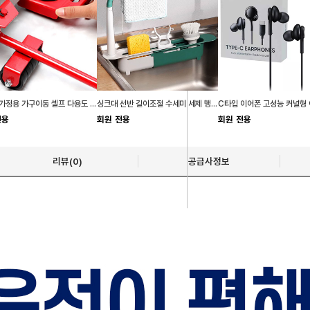
지렛대 가정용 가구이동 셀프 다용도 바퀴 만능지렛대
싱크대 선반 길이조절 수세미 세제 행주 걸이 거치대
전용
회원 전용
회원 전용
리뷰(0)
공급사정보