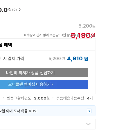
0.0
점
(0)
5,200
원
5,190
원
※ 수량과 관계 없이 주문당 10원 할인 적용 프로모션 중
십 혜택
4,910
5,200
인 시 결제 가격
원
원
나만의 최저가 상품 선점하기
3,000
4
원
반품교환비편도
원
묶음배송가능수량
개
2일 이내 도착 확률 99%
?