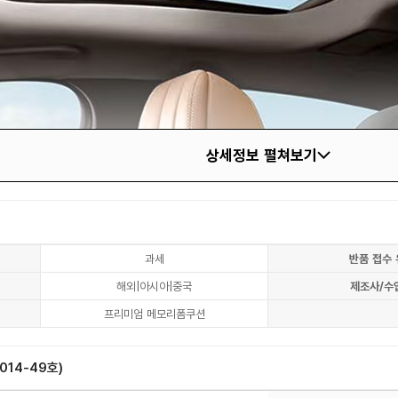
상세정보 펼쳐보기
과세
반품 접수 
해외|아시아|중국
제조사/수
프리미엄 메모리폼쿠션
14-49호)