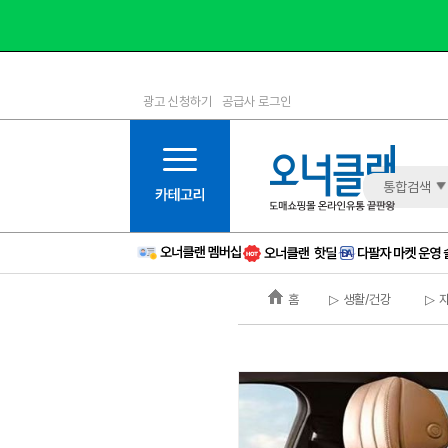
광고 신청하기
공급사 로그인
1등급
11등급
2등급
12등급
3등급
13등급
통합검색
4등급
14등급
5등급
15등급
6등급
16등급
홈
▷ 생활/건강
▷ 
7등급
17등급
8등급
신규
9등급
주의
10등급
BAD