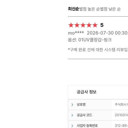
최신순
별점 높은 순
별점 낮은 순
★★★★★
★★★★★
5
mo****
2026-07-30 00:30
옵션: 01UV쿨장갑-핑크
*구매 완료 건에 대한 시스템 리뷰입
공급사 정보
상호명
주식회사
공급사 코드
201001
사업자 등록번호
312-86