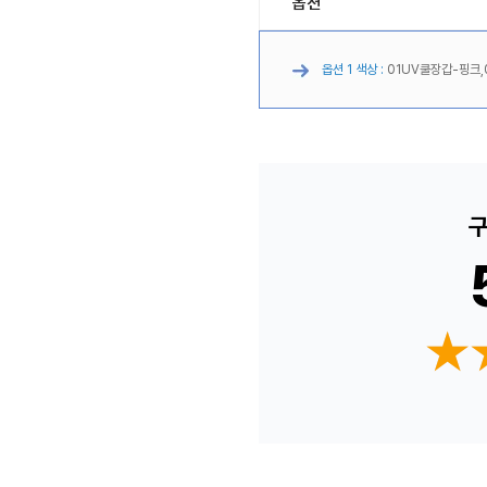
옵션
옵션 1 색상 :
01UV쿨장갑-핑크,
구
★
★