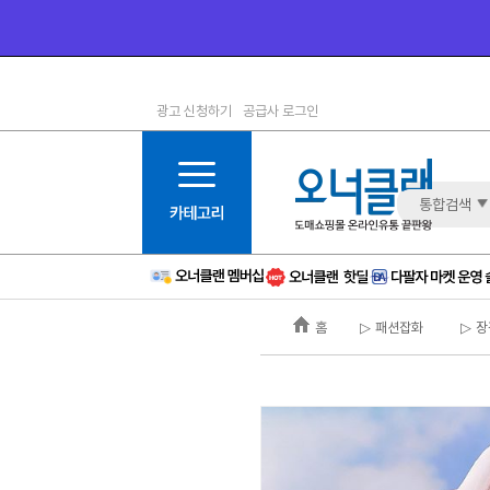
광고 신청하기
공급사 로그인
1등급
11등급
2등급
12등급
3등급
13등급
통합검색
4등급
14등급
5등급
15등급
6등급
16등급
홈
▷ 패션잡화
▷ 장
7등급
17등급
8등급
신규
9등급
주의
10등급
BAD