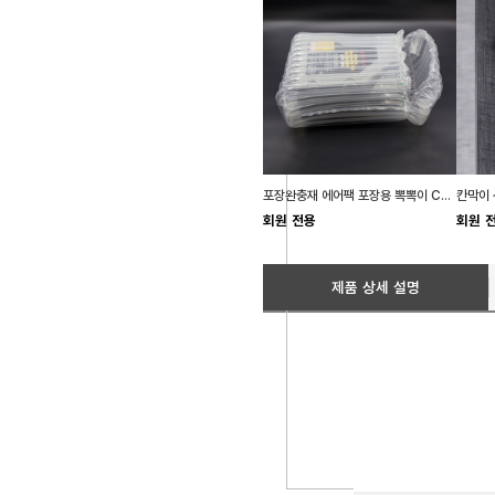
포장완충재 에어팩 포장용 뽁뽁이 C형 DD-10138
회원 전용
회원 
제품 상세 설명