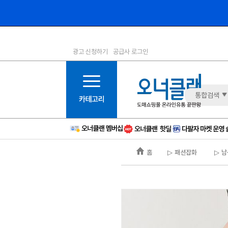
광고 신청하기
공급사 로그인
1등급
11등급
2등급
12등급
3등급
13등급
통합검색
4등급
14등급
5등급
15등급
6등급
16등급
홈
▷ 패션잡화
▷ 남
7등급
17등급
8등급
신규
9등급
주의
10등급
BAD