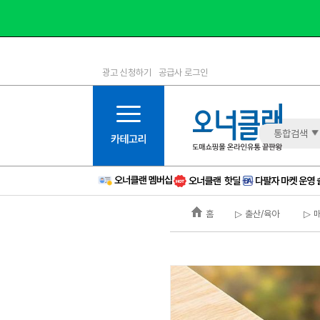
광고 신청하기
공급사 로그인
1등급
11등급
2등급
12등급
3등급
13등급
통합검색
4등급
14등급
5등급
15등급
6등급
16등급
홈
▷ 출산/육아
▷ 
7등급
17등급
8등급
신규
9등급
주의
10등급
BAD