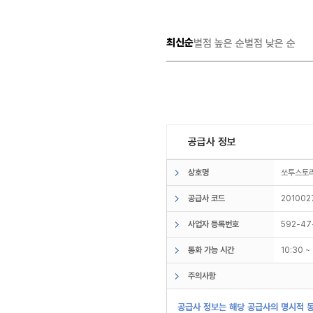
최신순
별점 높은 순
별점 낮은 순
공급사 정보
상호명
쏘투스
공급사 코드
201002
사업자 등록번호
592-47
통화 가능 시간
10:30 
주의사항
공급사 정보는 해당 공급사의 명시적 동