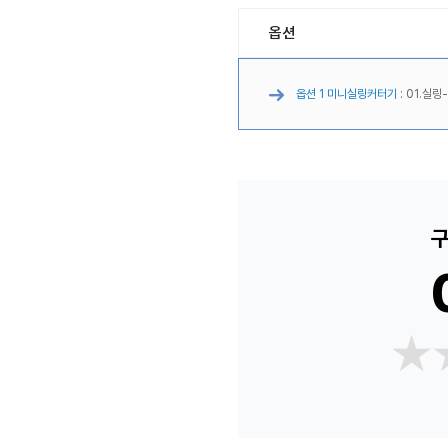
옵션
옵션 1 미니실링커터기 :
01.실링
구
★
★