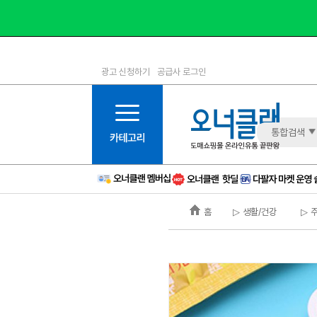
광고 신청하기
공급사 로그인
1등급
11등급
2등급
12등급
3등급
13등급
통합검색
4등급
14등급
5등급
15등급
6등급
16등급
홈
▷ 생활/건강
▷ 
7등급
17등급
8등급
신규
9등급
주의
10등급
BAD