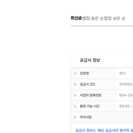
최신순
별점 높은 순
별점 낮은 순
공급사 정보
상호명
위너
공급사 코드
201002
사업자 등록번호
504-33
통화 가능 시간
09:00 
주의사항
공급사 정보는 해당 공급사의 명시적 동