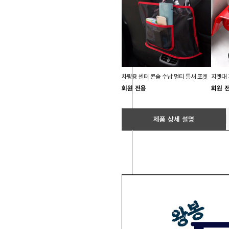
차량용 센터 콘솔 수납 멀티 틈새 포켓
회원 전용
회원 
제품 상세 설명