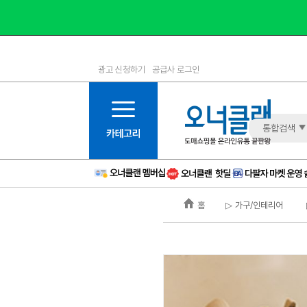
광고 신청하기
공급사 로그인
1등급
11등급
2등급
12등급
3등급
13등급
통합검색
4등급
14등급
5등급
15등급
6등급
16등급
홈
▷ 가구/인테리어
7등급
17등급
8등급
신규
9등급
주의
10등급
BAD