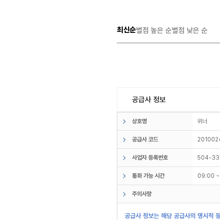
최신순
별점 높은 순
별점 낮은 순
공급사 정보
상호명
위너
공급사 코드
201002
사업자 등록번호
504-33
통화 가능 시간
09:00 
주의사항
공급사 정보는 해당 공급사의 명시적 동