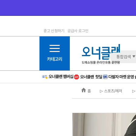
광고 신청하기
공급사 로그인
1등급
11등급
2등급
12등급
3등급
13등급
통합검색
4등급
14등급
5등급
15등급
6등급
16등급
홈
▷ 스포츠/레저
▷
7등급
17등급
8등급
신규
9등급
주의
10등급
BAD