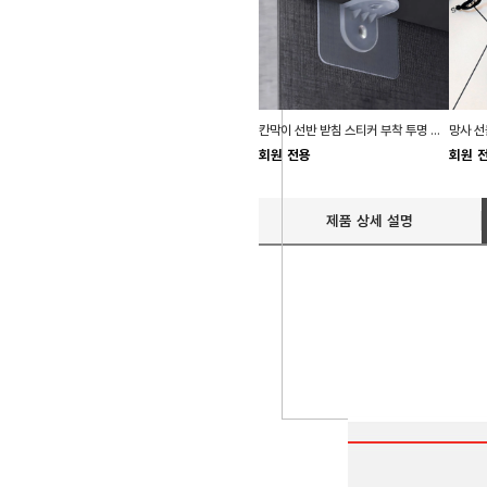
칸막이 선반 받침 스티커 부착 투명 홀더 DD-10588
회원 전용
회원 
제품 상세 설명